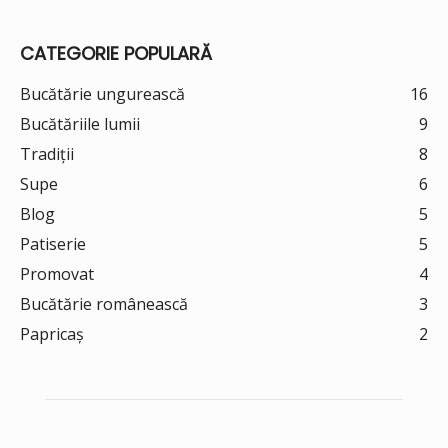
CATEGORIE POPULARĂ
Bucătărie ungurească
16
Bucătăriile lumii
9
Tradiții
8
Supe
6
Blog
5
Patiserie
5
Promovat
4
Bucătărie românească
3
Papricaș
2