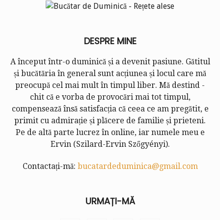
DESPRE MINE
A început într-o duminică și a devenit pasiune. Gătitul
și bucătăria în general sunt acțiunea și locul care mă
preocupă cel mai mult în timpul liber. Mă destind -
chit că e vorba de provocări mai tot timpul,
compensează însă satisfacția că ceea ce am pregătit, e
primit cu admirație și plăcere de familie și prieteni.
Pe de altă parte lucrez în online, iar numele meu e
Ervin (
Szilard-Ervin Szőgyényi
).
Contactați-mă:
bucatardeduminica@gmail.com
URMAȚI-MĂ