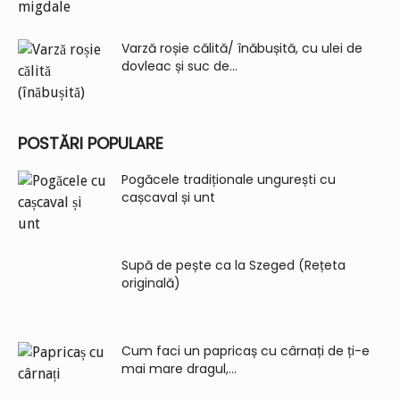
Varză roșie călită/ înăbușită, cu ulei de
dovleac și suc de...
POSTĂRI POPULARE
Pogăcele tradiționale ungurești cu
cașcaval și unt
Supă de pește ca la Szeged (Rețeta
originală)
Cum faci un papricaș cu cârnați de ți-e
mai mare dragul,...