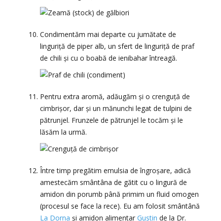
Condimentăm mai departe cu jumătate de
linguriță de piper alb, un sfert de linguriță de praf
de chili și cu o boabă de ienibahar întreagă.
Pentru extra aromă, adăugăm și o crenguță de
cimbrișor, dar și un mănunchi legat de tulpini de
pătrunjel. Frunzele de pătrunjel le tocăm și le
lăsăm la urmă.
Între timp pregătim emulsia de îngroșare, adică
amestecăm smântâna de gătit cu o lingură de
amidon din porumb până primim un fluid omogen
(procesul se face la rece). Eu am folosit smântână
La Dorna
și amidon alimentar
Gustin
de la Dr.