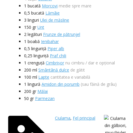
1
bucată
Morcovi
medie spre mare
0,5
bucată
Lămâie
3
linguri
Ulei de măsline
150
gr
Unt
2
legături
Frunze de pătrunjel
1
boabă
Ienibahar
0,5
linguriță
Piper alb
0,25
linguriță
Praf chili
1
crenguță
Cimbrișor
nu cimbru / dar e opțional
200
ml
Smântână dulce
de gătit
100
ml
Lapte
cantitatea e variabilă
1
lingură
Amidon din porumb
(sau făină de grâu)
200
gr
Mălai
50
gr
Parmezan
Ciulama
,
Fel principal