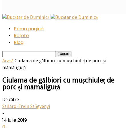
Prima pagină
Rețete
Blog
Acasă
Ciulama de gălbiori cu mușchiuleț de porc și
mămăliguță
Ciulama de gălbiori cu mușchiuleț de
porc și mămăliguță
De către
Szilárd-Ervin Szőgyényi
-
14 iulie 2019
0