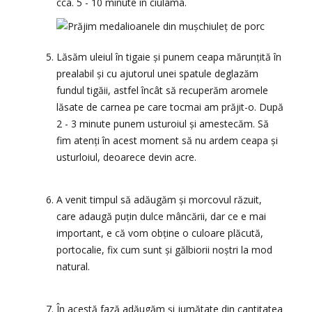
cca. 5 - 10 minute în ciulama.
Lăsăm uleiul în tigaie și punem ceapa mărunțită în
prealabil și cu ajutorul unei spatule deglazăm
fundul tigăii, astfel încât să recuperăm aromele
lăsate de carnea pe care tocmai am prăjit-o. După
2 - 3 minute punem usturoiul și amestecăm. Să
fim atenți în acest moment să nu ardem ceapa și
usturloiul, deoarece devin acre.
A venit timpul să adăugăm și morcovul răzuit,
care adaugă puțin dulce mâncării, dar ce e mai
important, e că vom obține o culoare plăcută,
portocalie, fix cum sunt și gălbiorii noștri la mod
natural.
În acestă fază adăugăm și jumătate din cantitatea