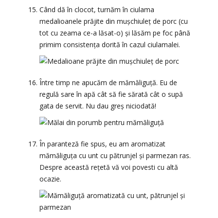
Când dă în clocot, turnăm în ciulama
medalioanele prăjite din mușchiuleț de porc (cu
tot cu zeama ce-a lăsat-o) și lăsăm pe foc până
primim consistența dorită în cazul ciulamalei.
Între timp ne apucăm de mămăliguță. Eu de
regulă sare în apă cât să fie sărată cât o supă
gata de servit. Nu dau greș niciodată!
În paranteză fie spus, eu am aromatizat
mămăliguța cu unt cu pătrunjel și parmezan ras.
Despre această rețetă vă voi povesti cu altă
ocazie.