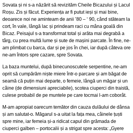
Sovata și ni s-a năzărit să revizităm Cheile Bicazului și Lacul
Roșu. Zis și făcut. Experiența ar fi putut ieși și mai bine,
deoarece noi ne aminteam de anii ’80 – ‘ 90, când stăteam la
cort, în vale, lângă lac și prindeam raci cu mâna goală din
Bicaz. Peisajul s-a transformat total și arăta mai degrabă a
târg, cu prea multă lume și sute de mașini parcate. În fine, ne-
am plimbat cu barca, dar și pe jos în chei, iar după câteva ore
ne-am întors spre cazare, spre Sovata.
La baza muntelui, după binecunoscutele serpentine, ne-am
oprit să cumpărăm niște miere într-o parcare și am băgat de
seamă că puțin mai departe, o femeie, lângă un măgar și un
câine (de dimensiuni apreciabile), scotea ciuperci din traistă,
culese probabil de pe muntele pe care tocmai l-am coborât.
M-am apropiat oarecum temător din cauza dulăului de dânsa
și am salutat-o. Măgarul s-a uitat la fața mea, câinele țuști
spre mine, iar femeia și-a ridicat capul din grămada de
ciuperci galben – portocalii și a strigat spre acesta: „Gyere