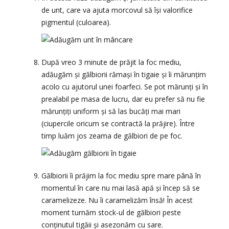
de unt, care va ajuta morcovul să își valorifice
pigmentul (culoarea).
După vreo 3 minute de prăjit la foc mediu,
adăugăm și gălbiorii rămași în tigaie și îi mărunțim
acolo cu ajutorul unei foarfeci. Se pot mărunți și în
prealabil pe masa de lucru, dar eu prefer să nu fie
mărunțiți uniform și să las bucăți mai mari
(ciupercile oricum se contractă la prăjire). Între
timp luăm jos zeama de gălbiori de pe foc.
Gălbiorii îi prăjim la foc mediu spre mare până în
momentul în care nu mai lasă apă și încep să se
caramelizeze. Nu îi caramelizăm însă! În acest
moment turnăm stock-ul de gălbiori peste
conținutul tigăii și asezonăm cu sare.