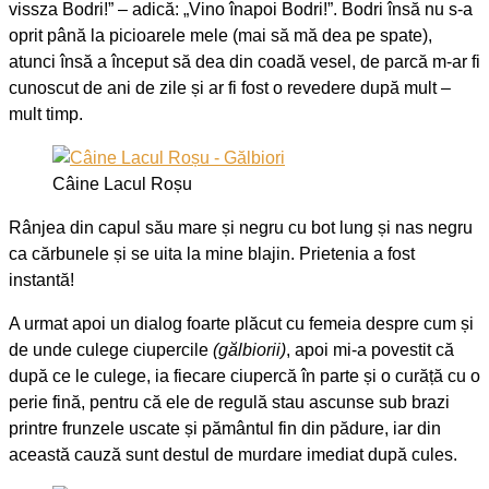
vissza Bodri!” – adică: „Vino înapoi Bodri!”. Bodri însă nu s-a
oprit până la picioarele mele (mai să mă dea pe spate),
atunci însă a început să dea din coadă vesel, de parcă m-ar fi
cunoscut de ani de zile și ar fi fost o revedere după mult –
mult timp.
Câine Lacul Roșu
Rânjea din capul său mare și negru cu bot lung și nas negru
ca cărbunele și se uita la mine blajin. Prietenia a fost
instantă!
A urmat apoi un dialog foarte plăcut cu femeia despre cum și
de unde culege ciupercile
(gălbiorii)
, apoi mi-a povestit că
după ce le culege, ia fiecare ciupercă în parte și o curăță cu o
perie fină, pentru că ele de regulă stau ascunse sub brazi
printre frunzele uscate și pământul fin din pădure, iar din
această cauză sunt destul de murdare imediat după cules.