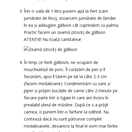
Într-o oală de 1 litru punem apă la fiert (cam
jumătate de litru), stoarcem jumătate de lămâie
în ea și adăugăm gălbiori cât cuprindem cu palma.
Practic facem un zeamă (stock) de gălbiori.
ATENȚIE! Nu toată cantitatea!
În timp ce fierb gălbiorii, ne ocupăm de
mușchiulețul de porc. Îl curățăm de piei și îl
fasonăm, apoi îl tăiem pe lat la câte 2-3 cm
(facem medalioane). Condimentăm cu sare și
piper și prăjim bucățile de carne câte 2 minute pe
fiecare parte într-o tigaie în care am încins în
prealabil uleiul de măsline. După ce s-a prăjit
carnea, o punem într-o farfurie la odihnit. Nu
contează dacă nu sunt pătrunse complet
medalioanele, deoarece la final le vom mai fierbe