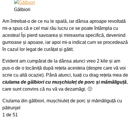
Gălbiori
Am întrebat-o de ce nu le spală, iar dânsa aproape revoltată
mi-a spus că e cel mai rău lucru ce se poate întâmpla cu
acestea! Își pierd savoarea și mireasma specifică, devenind
gumoase și apoase, iar apoi mi-a indicat cum se procedează
în cazul lor legat de curățat și gătit.
Evident am cumpărat de la dânsa atunci vreo 2 kile și am
pus-o de o tocăniță după rețeta acesteia (despre care vă voi
scrie cu altă ocazie). Până atunci, luați cu drag rețeta mea de
ciulama de gălbiori cu mușchiuleț de porc și mămăliguță
,
care sunt convins că nu vă va dezamăgi. 🙂
Ciulama din gălbiori, mușchiuleț de porc și mămăliguță cu
pătrunjel
1
de 51