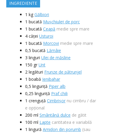
INGREDIENTE
1
kg
Gălbiori
1
bucată
Mușchiuleț de porc
1
bucată
Ceapă
medie spre mare
4
căței
Usturoi
1
bucată
Morcovi
medie spre mare
0,5
bucată
Lămâie
3
linguri
Ulei de măsline
150
gr
Unt
2
legături
Frunze de pătrunjel
1
boabă
Ienibahar
0,5
linguriță
Piper alb
0,25
linguriță
Praf chili
1
crenguță
Cimbrișor
nu cimbru / dar
e opțional
200
ml
Smântână dulce
de gătit
100
ml
Lapte
cantitatea e variabilă
1
lingură
Amidon din porumb
(sau