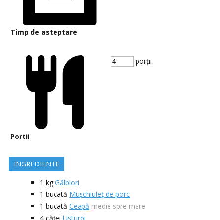
Timp de asteptare
porții
Portii
INGREDIENTE
1
kg
Gălbiori
1
bucată
Mușchiuleț de porc
1
bucată
Ceapă
medie spre mare
4
căței
Usturoi