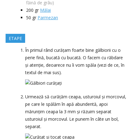
făină de grâu)
200
gr
Mălai
50
gr
Parmezan
ETAPE
În primul rând curățam foarte bine gălbiorii cu o
perie fină, bucată cu bucată. O facem cu răbdare
și atenție, deoarece nu îi vom spăla (vezi de ce, în
textul de mai sus).
Urmează să curățăm ceapa, usturoiul și morcovul,
pe care le spălăm în apă abundentă, apoi
mărunțim ceapa la 3 mm și răzuim separat
usturoiul și morcovul. Le punem în câte un bol,
separat.