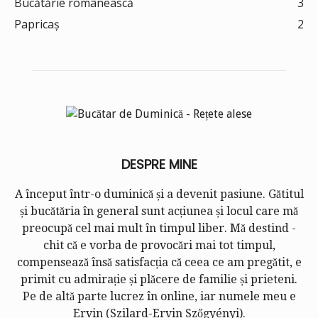
Bucătărie românească
3
Papricaș
2
DESPRE MINE
A început într-o duminică și a devenit pasiune. Gătitul
și bucătăria în general sunt acțiunea și locul care mă
preocupă cel mai mult în timpul liber. Mă destind -
chit că e vorba de provocări mai tot timpul,
compensează însă satisfacția că ceea ce am pregătit, e
primit cu admirație și plăcere de familie și prieteni.
Pe de altă parte lucrez în online, iar numele meu e
Ervin (
Szilard-Ervin Szőgyényi
).