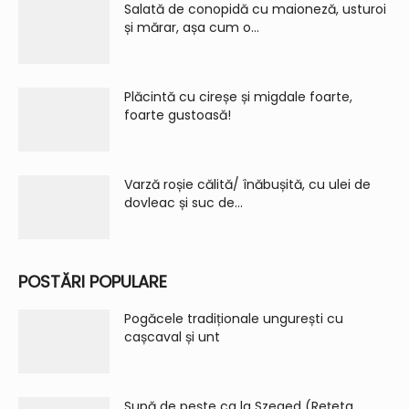
Salată de conopidă cu maioneză, usturoi
și mărar, așa cum o...
Plăcintă cu cireșe și migdale foarte,
foarte gustoasă!
Varză roșie călită/ înăbușită, cu ulei de
dovleac și suc de...
POSTĂRI POPULARE
Pogăcele tradiționale ungurești cu
cașcaval și unt
Supă de pește ca la Szeged (Rețeta