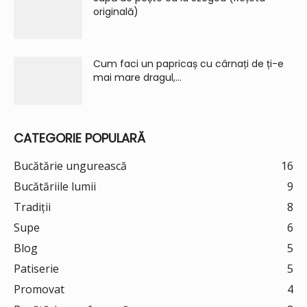
originală)
Cum faci un papricaș cu cârnați de ți-e
mai mare dragul,...
CATEGORIE POPULARĂ
Bucătărie ungurească
16
Bucătăriile lumii
9
Tradiții
8
Supe
6
Blog
5
Patiserie
5
Promovat
4