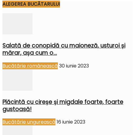
ALEGEREA BUCĂTARULUI
Salată de conopidă cu maioneză, usturoi și
mărar, așa cum o...
Bucătărie românească
30 iunie 2023
Plăcintă cu cireșe și migdale foarte, foarte
gustoasă!
Bucătărie ungurească
16 iunie 2023