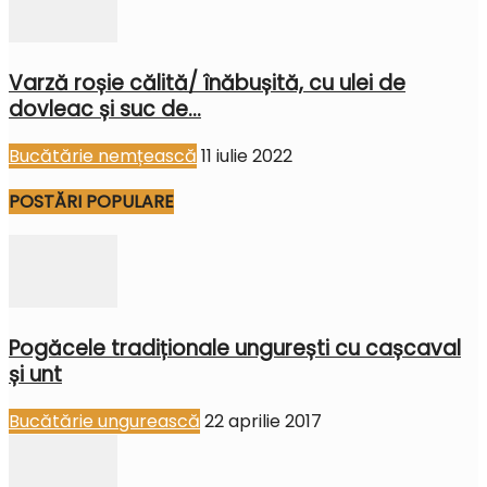
Varză roșie călită/ înăbușită, cu ulei de
dovleac și suc de...
Bucătărie nemțească
11 iulie 2022
POSTĂRI POPULARE
Pogăcele tradiționale ungurești cu cașcaval
și unt
Bucătărie ungurească
22 aprilie 2017