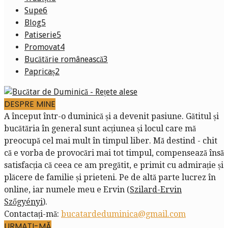
Supe
6
Blog
5
Patiserie
5
Promovat
4
Bucătărie românească
3
Papricaș
2
DESPRE MINE
A început într-o duminică și a devenit pasiune. Gătitul și
bucătăria în general sunt acțiunea și locul care mă
preocupă cel mai mult în timpul liber. Mă destind - chit
că e vorba de provocări mai tot timpul, compensează însă
satisfacția că ceea ce am pregătit, e primit cu admirație și
plăcere de familie și prieteni. Pe de altă parte lucrez în
online, iar numele meu e Ervin (
Szilard-Ervin
Szőgyényi
).
Contactați-mă:
bucatardeduminica@gmail.com
URMAȚI-MĂ