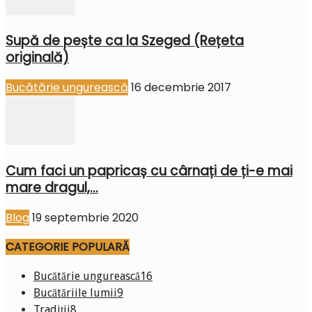
Supă de pește ca la Szeged (Rețeta
originală)
Bucătărie ungurească
16 decembrie 2017
Cum faci un papricaș cu cârnați de ți-e mai
mare dragul,...
Blog
19 septembrie 2020
CATEGORIE POPULARĂ
Bucătărie ungurească
16
Bucătăriile lumii
9
Tradiții
8