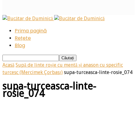
Prima pagină
Rețete
Blog
Acasă
Supă de linte roșie cu mentă și anason cu specific
turcesc (Mercimek Çorbası)
supa-turceasca-linte-rosie_074
supa-turceasca-linte-
rosie_074