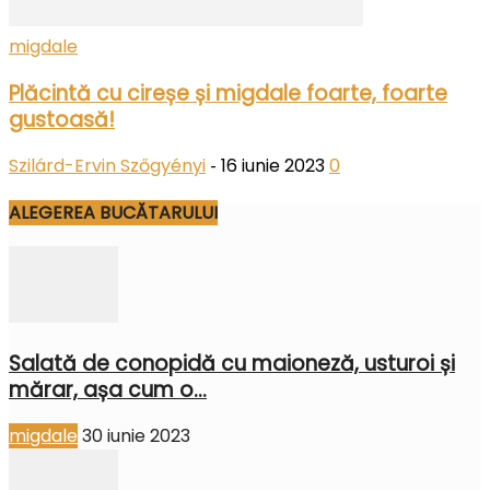
migdale
Plăcintă cu cireșe și migdale foarte, foarte
gustoasă!
Szilárd-Ervin Szőgyényi
16 iunie 2023
0
-
ALEGEREA BUCĂTARULUI
Salată de conopidă cu maioneză, usturoi și
mărar, așa cum o...
migdale
30 iunie 2023