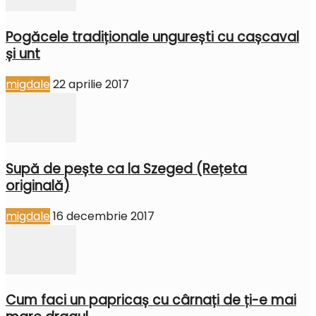
Pogăcele tradiționale ungurești cu cașcaval
și unt
migdale
22 aprilie 2017
Supă de pește ca la Szeged (Rețeta
originală)
migdale
16 decembrie 2017
Cum faci un papricaș cu cârnați de ți-e mai