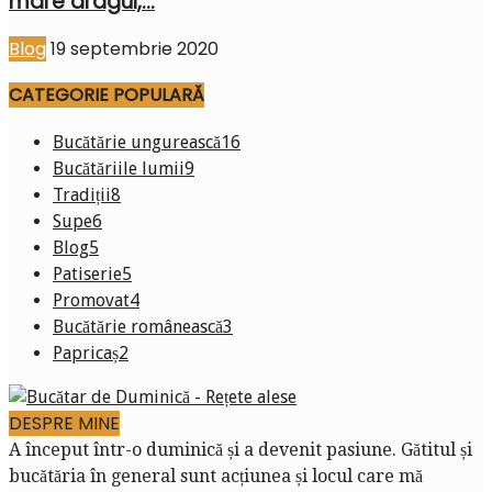
mare dragul,...
Blog
19 septembrie 2020
CATEGORIE POPULARĂ
Bucătărie ungurească
16
Bucătăriile lumii
9
Tradiții
8
Supe
6
Blog
5
Patiserie
5
Promovat
4
Bucătărie românească
3
Papricaș
2
DESPRE MINE
A început într-o duminică și a devenit pasiune. Gătitul și
bucătăria în general sunt acțiunea și locul care mă