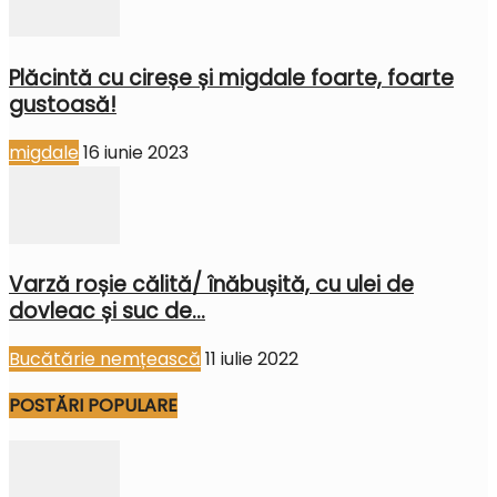
Plăcintă cu cireșe și migdale foarte, foarte
gustoasă!
migdale
16 iunie 2023
Varză roșie călită/ înăbușită, cu ulei de
dovleac și suc de...
Bucătărie nemțească
11 iulie 2022
POSTĂRI POPULARE