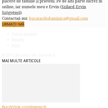
plăcere de familie și prieteni. Pe de altă parte lucrez în
online, iar numele meu e Ervin (
Szilard-Ervin
Szőgyényi
).
Contactați-mă:
bucatardeduminica@gmail.com
URMAȚI-MĂ
Prima pagină
Rețete
Blog
© 2017 Bucătar de Duminică
MAI MULTE ARTICOLE
Bucătărie românească