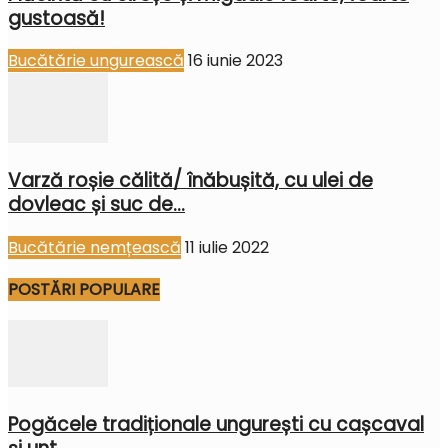
gustoasă!
Bucătărie ungurească
16 iunie 2023
Varză roșie călită/ înăbușită, cu ulei de
dovleac și suc de...
Bucătărie nemțească
11 iulie 2022
POSTĂRI POPULARE
Pogăcele tradiționale ungurești cu cașcaval