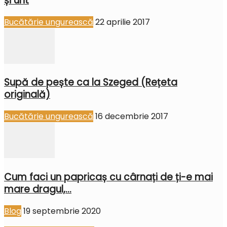
și unt
Bucătărie ungurească
22 aprilie 2017
Supă de pește ca la Szeged (Rețeta
originală)
Bucătărie ungurească
16 decembrie 2017
Cum faci un papricaș cu cârnați de ți-e mai
mare dragul,...
Blog
19 septembrie 2020