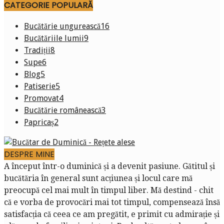
CATEGORIE POPULARĂ
Bucătărie ungurească
16
Bucătăriile lumii
9
Tradiții
8
Supe
6
Blog
5
Patiserie
5
Promovat
4
Bucătărie românească
3
Papricaș
2
DESPRE MINE
A început într-o duminică și a devenit pasiune. Gătitul și
bucătăria în general sunt acțiunea și locul care mă
preocupă cel mai mult în timpul liber. Mă destind - chit
că e vorba de provocări mai tot timpul, compensează însă
satisfacția că ceea ce am pregătit, e primit cu admirație și