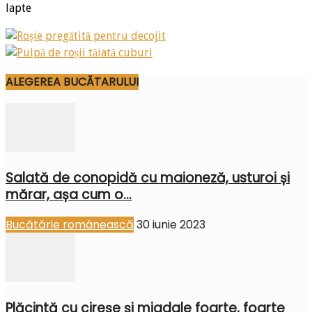
lapte
ALEGEREA BUCĂTARULUI
Salată de conopidă cu maioneză, usturoi și
mărar, așa cum o...
Bucătărie românească
30 iunie 2023
Plăcintă cu cireșe și migdale foarte, foarte