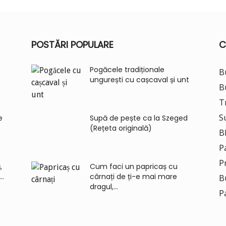
POSTĂRI POPULARE
C
Pogăcele tradiționale
B
ungurești cu cașcaval și unt
B
Tr
S
e
Supă de pește ca la Szeged
(Rețeta originală)
B
P
P
,
Cum faci un papricaș cu
..
cârnați de ți-e mai mare
B
dragul,...
P