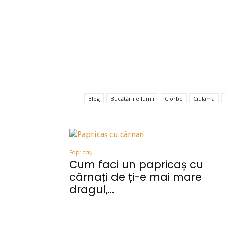
Blog
Bucătăriile lumii
Ciorbe
Ciulama
Papricaș
Cum faci un papricaș cu
cârnați de ți-e mai mare
dragul,...