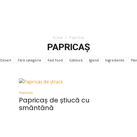
Acasă
Papricaș
PAPRICAȘ
Desert
Fără categorie
Fast food
Gătitură
Igienă
Ingrediente
Pâi
Papricaș
Papricaș de știucă cu
smântână