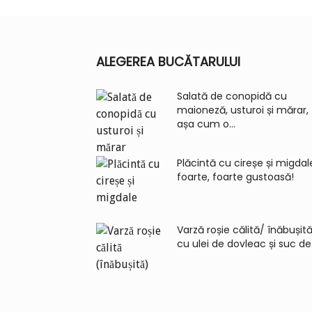
ALEGEREA BUCĂTARULUI
Salată de conopidă cu
maioneză, usturoi și mărar,
așa cum o...
Plăcintă cu cireșe și migdal
foarte, foarte gustoasă!
Varză roșie călită/ înăbușită
cu ulei de dovleac și suc de.