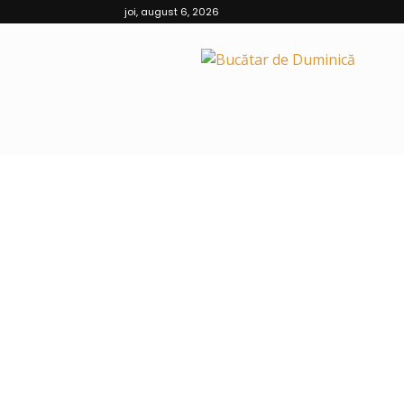
joi, august 6, 2026
Bucătar
de
Duminică