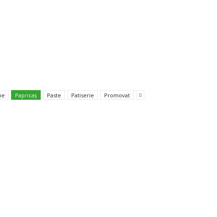
ne
Papricaș
Paste
Patiserie
Promovat