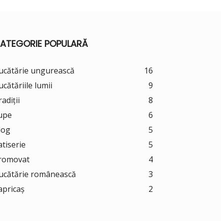
ATEGORIE POPULARĂ
ucătărie ungurească
16
ucătăriile lumii
9
adiții
8
upe
6
log
5
atiserie
5
romovat
4
ucătărie românească
3
apricaș
2