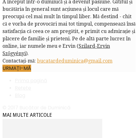
A început într-o duminică și a devenit pasiune. Gătitul și
bucătăria în general sunt acțiunea și locul care mă
preocupă cel mai mult în timpul liber. Mă destind - chit
că e vorba de provocări mai tot timpul, compensează însă
satisfacția că ceea ce am pregătit, e primit cu admirație și
plăcere de familie și prieteni. Pe de altă parte lucrez în
online, iar numele meu e Ervin (
Szilard-Ervin
Szőgyényi
).
Contactați-mă:
bucatardeduminica@gmail.com
URMAȚI-MĂ
Prima pagină
Rețete
Blog
© 2017 Bucătar de Duminică
MAI MULTE ARTICOLE