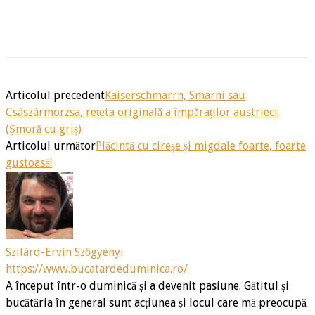
Articolul precedent
Kaiserschmarrn, Smarni sau
Császármorzsa, rețeta originală a împăraților austrieci
(Șmoră cu griș)
Articolul următor
Plăcintă cu cireșe și migdale foarte, foarte
gustoasă!
Szilárd-Ervin Szőgyényi
https://www.bucatardeduminica.ro/
A început într-o duminică și a devenit pasiune. Gătitul și
bucătăria în general sunt acțiunea și locul care mă preocupă