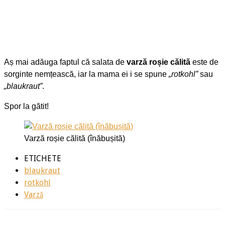
Aș mai adăuga faptul că salata de
varză roșie călită
este de
sorginte nemțească, iar la mama ei i se spune
„rotkohl”
sau
„blaukraut”
.
Spor la gătit!
Varză roșie călită (înăbușită)
ETICHETE
blaukraut
rotkohl
Varză