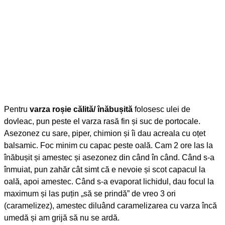
Pentru
varza roșie călită/ înăbușită
folosesc ulei de
dovleac, pun peste el varza rasă fin și suc de portocale.
Asezonez cu sare, piper, chimion și îi dau acreala cu oțet
balsamic. Foc minim cu capac peste oală. Cam 2 ore las la
înăbușit și amestec și asezonez din când în când. Când s-a
înmuiat, pun zahăr cât simt că e nevoie și scot capacul la
oală, apoi amestec. Când s-a evaporat lichidul, dau focul la
maximum și las puțin „să se prindă” de vreo 3 ori
(caramelizez), amestec diluând caramelizarea cu varza încă
umedă și am grijă să nu se ardă.