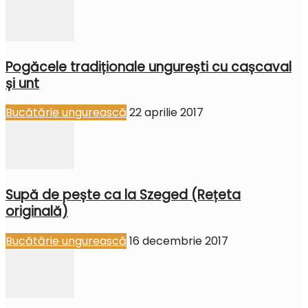
Pogăcele tradiționale ungurești cu cașcaval
și unt
Bucătărie ungurească
22 aprilie 2017
Supă de pește ca la Szeged (Rețeta
originală)
Bucătărie ungurească
16 decembrie 2017