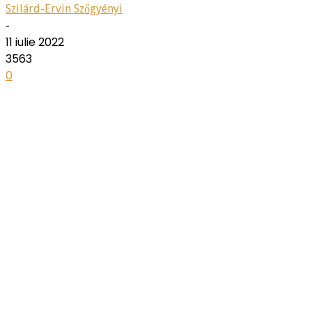
Szilárd-Ervin Szőgyényi
-
11 iulie 2022
3563
0