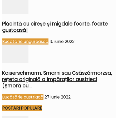
Plăcintă cu cireșe și migdale foarte, foarte
gustoasă!
Bucătărie ungurească
16 iunie 2023
Kaiserschmarrn, Smarni sau Császármorzsa,
rețeta originală a împăraților austrieci
(Șmoră cu...
Bucătărie austriacă
27 iunie 2022
POSTĂRI POPULARE