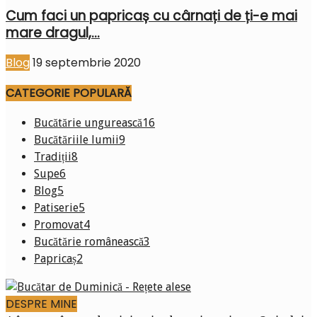
Cum faci un papricaș cu cârnați de ți-e mai
mare dragul,...
Blog
19 septembrie 2020
CATEGORIE POPULARĂ
Bucătărie ungurească
16
Bucătăriile lumii
9
Tradiții
8
Supe
6
Blog
5
Patiserie
5
Promovat
4
Bucătărie românească
3
Papricaș
2
DESPRE MINE