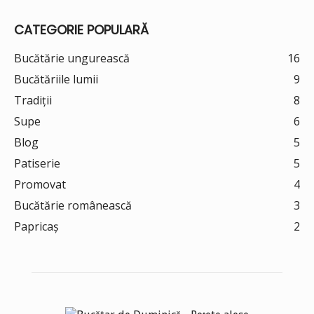
CATEGORIE POPULARĂ
Bucătărie ungurească
16
Bucătăriile lumii
9
Tradiții
8
Supe
6
Blog
5
Patiserie
5
Promovat
4
Bucătărie românească
3
Papricaș
2