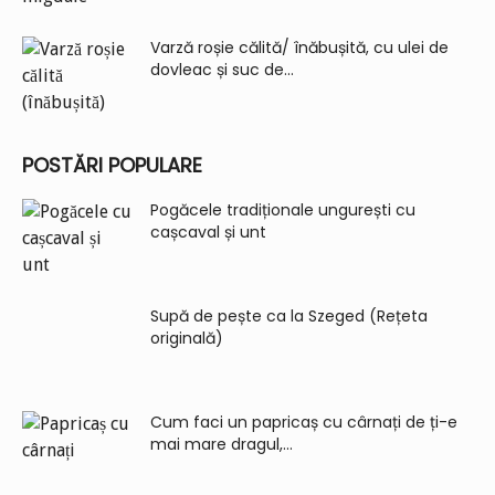
Varză roșie călită/ înăbușită, cu ulei de
dovleac și suc de...
POSTĂRI POPULARE
Pogăcele tradiționale ungurești cu
cașcaval și unt
Supă de pește ca la Szeged (Rețeta
originală)
Cum faci un papricaș cu cârnați de ți-e
mai mare dragul,...