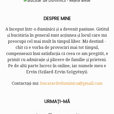
DESPRE MINE
A început într-o duminică și a devenit pasiune. Gătitul
și bucătăria în general sunt acțiunea și locul care mă
preocupă cel mai mult în timpul liber. Mă destind -
chit că e vorba de provocări mai tot timpul,
compensează însă satisfacția că ceea ce am pregătit, e
primit cu admirație și plăcere de familie și prieteni.
Pe de altă parte lucrez în online, iar numele meu e
Ervin (
Szilard-Ervin Szőgyényi
).
Contactați-mă:
bucatardeduminica@gmail.com
URMAȚI-MĂ