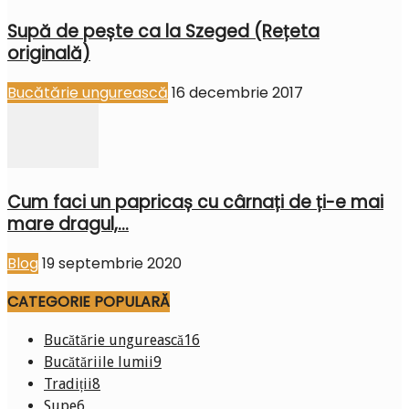
Supă de pește ca la Szeged (Rețeta
originală)
Bucătărie ungurească
16 decembrie 2017
Cum faci un papricaș cu cârnați de ți-e mai
mare dragul,...
Blog
19 septembrie 2020
CATEGORIE POPULARĂ
Bucătărie ungurească
16
Bucătăriile lumii
9
Tradiții
8
Supe
6