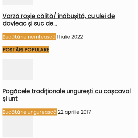
Varză roșie călită/ înăbușită, cu ulei de
dovleac și suc de...
Bucătărie nemțească
11 iulie 2022
POSTĂRI POPULARE
Pogăcele tradiționale ungurești cu cașcaval
și unt
Bucătărie ungurească
22 aprilie 2017