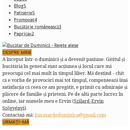
Blog
5
Patiserie
5
Promovat
4
Bucătărie românească
3
Papricaș
2
DESPRE MINE
A început într-o duminică și a devenit pasiune. Gătitul și
bucătăria în general sunt acțiunea și locul care mă
preocupă cel mai mult în timpul liber. Mă destind - chit
că e vorba de provocări mai tot timpul, compensează însă
satisfacția că ceea ce am pregătit, e primit cu admirație și
plăcere de familie și prieteni. Pe de altă parte lucrez în
online, iar numele meu e Ervin (
Szilard-Ervin
Szőgyényi
).
Contactați-mă:
bucatardeduminica@gmail.com
URMAȚI-MĂ