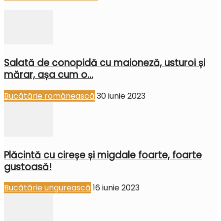
Salată de conopidă cu maioneză, usturoi și
mărar, așa cum o...
Bucătărie românească
30 iunie 2023
Plăcintă cu cireșe și migdale foarte, foarte
gustoasă!
Bucătărie ungurească
16 iunie 2023