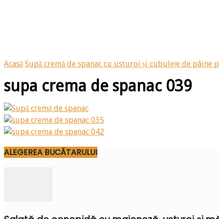
Acasă
Supă cremă de spanac cu usturoi și cubulețe de pâine p
supa crema de spanac 039
ALEGEREA BUCĂTARULUI