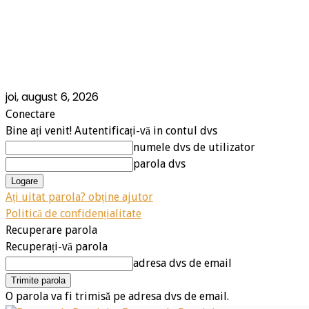
joi, august 6, 2026
Conectare
Bine ați venit! Autentificați-vă in contul dvs
numele dvs de utilizator
parola dvs
Ați uitat parola? obține ajutor
Politică de confidențialitate
Recuperare parola
Recuperați-vă parola
adresa dvs de email
O parola va fi trimisă pe adresa dvs de email.