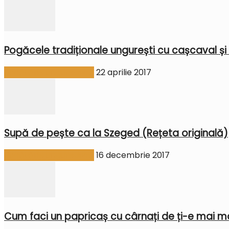
Pogăcele tradiționale ungurești cu cașcaval și
Bucătărie ungurească
22 aprilie 2017
Supă de pește ca la Szeged (Rețeta originală)
Bucătărie ungurească
16 decembrie 2017
Cum faci un papricaș cu cârnați de ți-e mai mar