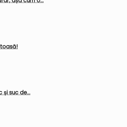
rar, așa cum o...
stoasă!
 și suc de...