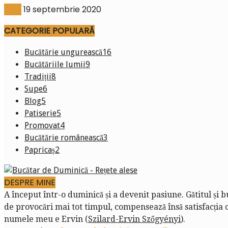
Blog
19 septembrie 2020
CATEGORIE POPULARĂ
Bucătărie ungurească
16
Bucătăriile lumii
9
Tradiții
8
Supe
6
Blog
5
Patiserie
5
Promovat
4
Bucătărie românească
3
Papricaș
2
DESPRE MINE
A început într-o duminică și a devenit pasiune. Gătitul și 
de provocări mai tot timpul, compensează însă satisfacția că
numele meu e Ervin (
Szilard-Ervin Szőgyényi
).