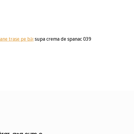
ane trase pe băț
supa crema de spanac 039