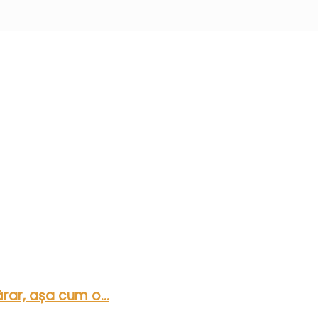
rar, așa cum o...