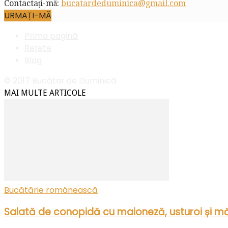
Contactați-mă:
bucatardeduminica@gmail.com
URMAȚI-MĂ
Prima pagină
Rețete
Blog
© 2017 Bucătar de Duminică
MAI MULTE ARTICOLE
Bucătărie românească
Salată de conopidă cu maioneză, usturoi și mă