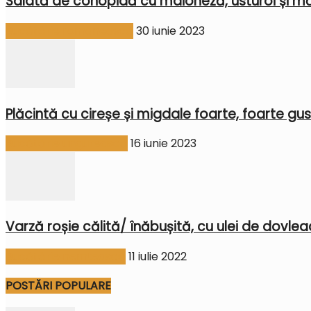
Salată de conopidă cu maioneză, usturoi și mă
Bucătărie românească
30 iunie 2023
Plăcintă cu cireșe și migdale foarte, foarte gu
Bucătărie ungurească
16 iunie 2023
Varză roșie călită/ înăbușită, cu ulei de dovleac
Bucătărie nemțească
11 iulie 2022
POSTĂRI POPULARE