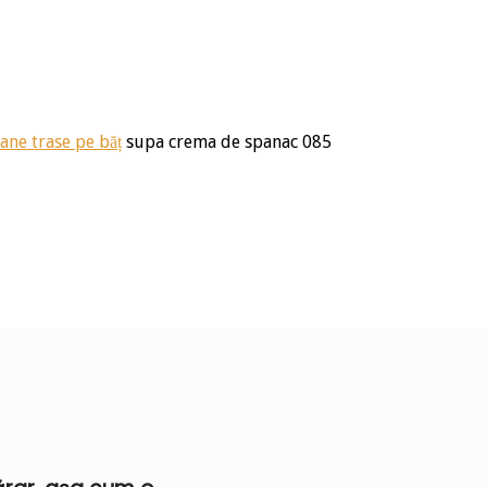
ane trase pe băț
supa crema de spanac 085