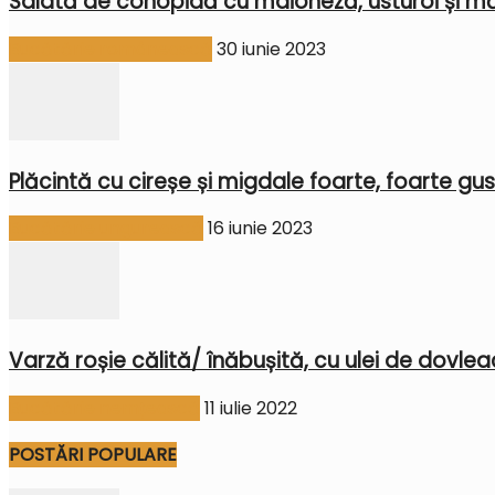
Salată de conopidă cu maioneză, usturoi și mă
Bucătărie românească
30 iunie 2023
Plăcintă cu cireșe și migdale foarte, foarte gu
Bucătărie ungurească
16 iunie 2023
Varză roșie călită/ înăbușită, cu ulei de dovleac
Bucătărie nemțească
11 iulie 2022
POSTĂRI POPULARE