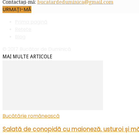
Contactați-mă:
bucatardeduminica@gmail.com
URMAȚI-MĂ
Prima pagină
Rețete
Blog
© 2017 Bucătar de Duminică
MAI MULTE ARTICOLE
Bucătărie românească
Salată de conopidă cu maioneză, usturoi și mă