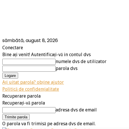
sâmbătă, august 8, 2026
Conectare
Bine ați venit! Autentificați-vă in contul dvs
numele dvs de utilizator
parola dvs
Ați uitat parola? obține ajutor
Politică de confidențialitate
Recuperare parola
Recuperați-vă parola
adresa dvs de email
O parola va fi trimisă pe adresa dvs de email.