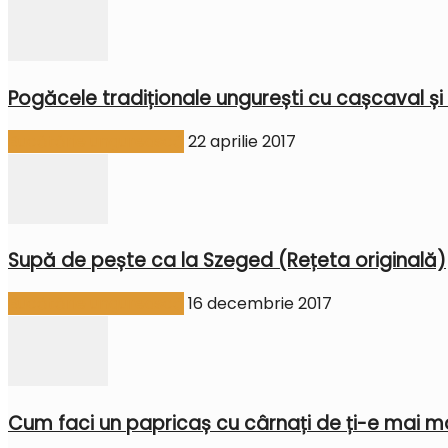
Pogăcele tradiționale ungurești cu cașcaval și
Bucătărie ungurească
22 aprilie 2017
Supă de pește ca la Szeged (Rețeta originală)
Bucătărie ungurească
16 decembrie 2017
Cum faci un papricaș cu cârnați de ți-e mai mar