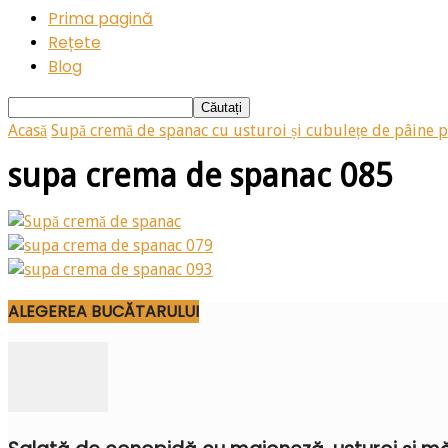
Prima pagină
Rețete
Blog
Acasă
Supă cremă de spanac cu usturoi și cubulețe de pâine p
supa crema de spanac 085
ALEGEREA BUCĂTARULUI