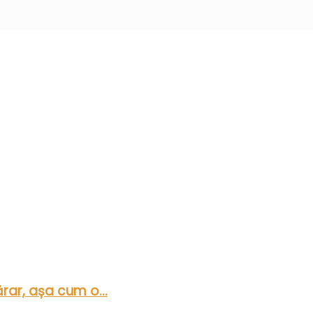
rar, așa cum o...