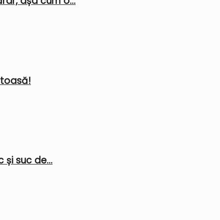
rar, așa cum o...
stoasă!
 și suc de...