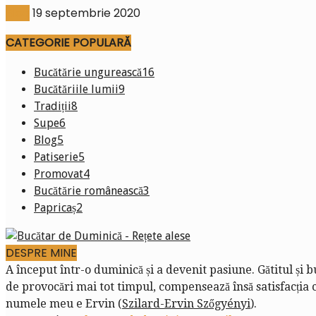
Blog
19 septembrie 2020
CATEGORIE POPULARĂ
Bucătărie ungurească
16
Bucătăriile lumii
9
Tradiții
8
Supe
6
Blog
5
Patiserie
5
Promovat
4
Bucătărie românească
3
Papricaș
2
DESPRE MINE
A început într-o duminică și a devenit pasiune. Gătitul și 
de provocări mai tot timpul, compensează însă satisfacția că
numele meu e Ervin (
Szilard-Ervin Szőgyényi
).