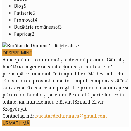
Blog
5
Patiserie
5
Promovat
4
Bucătărie românească
3
Papricaș
2
DESPRE MINE
A început într-o duminică și a devenit pasiune. Gătitul și
bucătăria în general sunt acțiunea și locul care mă
preocupă cel mai mult în timpul liber. Mă destind - chit
că e vorba de provocări mai tot timpul, compensează însă
satisfacția că ceea ce am pregătit, e primit cu admirație și
plăcere de familie și prieteni. Pe de altă parte lucrez în
online, iar numele meu e Ervin (
Szilard-Ervin
Szőgyényi
).
Contactați-mă:
bucatardeduminica@gmail.com
URMAȚI-MĂ