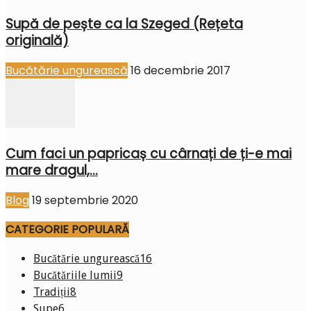
Supă de pește ca la Szeged (Rețeta
originală)
Bucătărie ungurească
16 decembrie 2017
Cum faci un papricaș cu cârnați de ți-e mai
mare dragul,...
Blog
19 septembrie 2020
CATEGORIE POPULARĂ
Bucătărie ungurească
16
Bucătăriile lumii
9
Tradiții
8
Supe
6