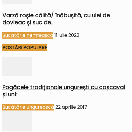
Varză roșie călită/ înăbușită, cu ulei de
dovleac și suc de...
Bucătărie nemțească
11 iulie 2022
POSTĂRI POPULARE
Pogăcele tradiționale ungurești cu cașcaval
și unt
Bucătărie ungurească
22 aprilie 2017