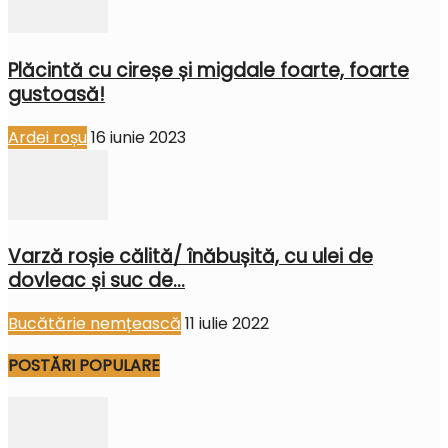
Plăcintă cu cireșe și migdale foarte, foarte
gustoasă!
Ardei roșu
16 iunie 2023
Varză roșie călită/ înăbușită, cu ulei de
dovleac și suc de...
Bucătărie nemțească
11 iulie 2022
POSTĂRI POPULARE