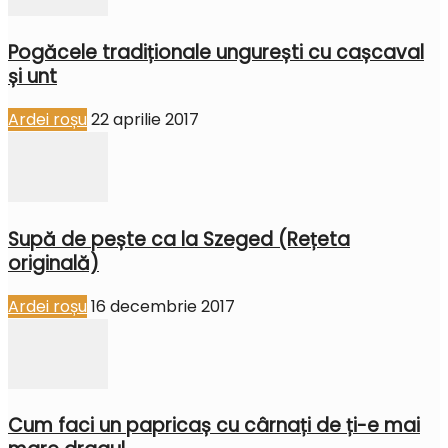
Pogăcele tradiționale ungurești cu cașcaval
și unt
Ardei roșu
22 aprilie 2017
Supă de pește ca la Szeged (Rețeta
originală)
Ardei roșu
16 decembrie 2017
Cum faci un papricaș cu cârnați de ți-e mai