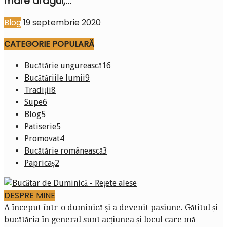
mare dragul,...
Blog
19 septembrie 2020
CATEGORIE POPULARĂ
Bucătărie ungurească
16
Bucătăriile lumii
9
Tradiții
8
Supe
6
Blog
5
Patiserie
5
Promovat
4
Bucătărie românească
3
Papricaș
2
DESPRE MINE
A început într-o duminică și a devenit pasiune. Gătitul și
bucătăria în general sunt acțiunea și locul care mă