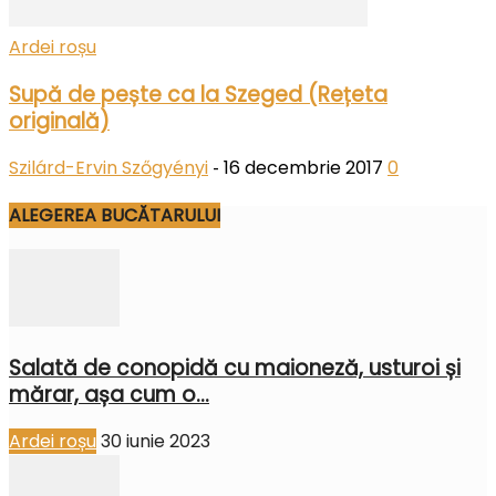
Ardei roșu
Supă de pește ca la Szeged (Rețeta
originală)
Szilárd-Ervin Szőgyényi
16 decembrie 2017
0
-
ALEGEREA BUCĂTARULUI
Salată de conopidă cu maioneză, usturoi și
mărar, așa cum o...
Ardei roșu
30 iunie 2023