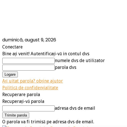
duminică, august 9, 2026
Conectare
Bine ați venit! Autentificați-vă in contul dvs
numele dvs de utilizator
parola dvs
Ați uitat parola? obține ajutor
Politică de confidențialitate
Recuperare parola
Recuperați-vă parola
adresa dvs de email
O parola va fi trimisă pe adresa dvs de email.