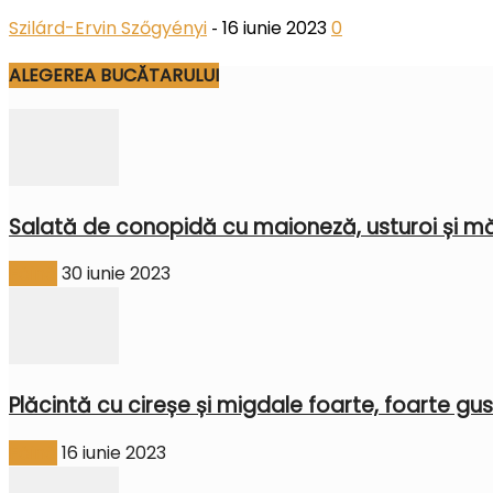
Szilárd-Ervin Szőgyényi
16 iunie 2023
0
-
ALEGEREA BUCĂTARULUI
Salată de conopidă cu maioneză, usturoi și mă
Făină
30 iunie 2023
Plăcintă cu cireșe și migdale foarte, foarte gu
Făină
16 iunie 2023