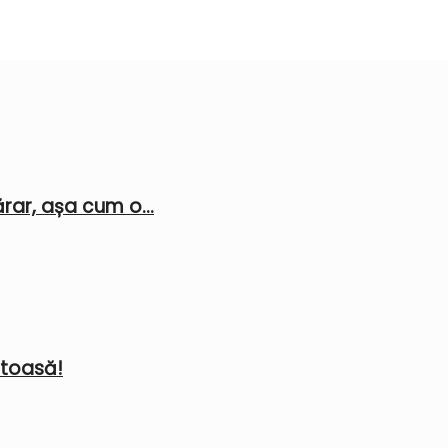
rar, așa cum o...
stoasă!