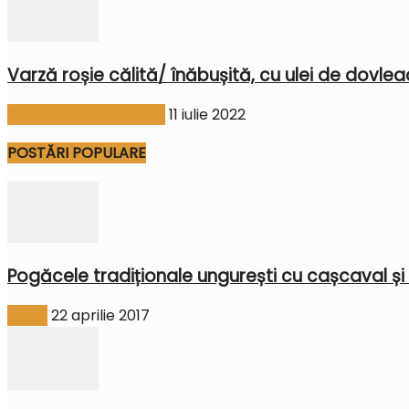
Varză roșie călită/ înăbușită, cu ulei de dovleac
Bucătărie nemțească
11 iulie 2022
POSTĂRI POPULARE
Pogăcele tradiționale ungurești cu cașcaval și
Făină
22 aprilie 2017