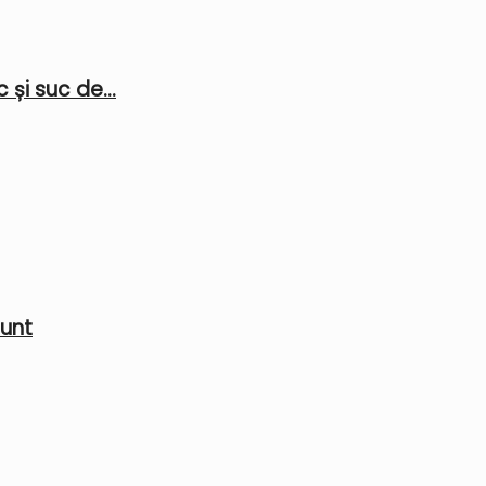
 și suc de...
 unt