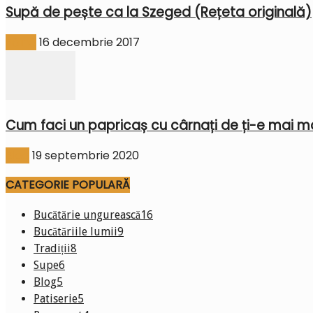
Supă de pește ca la Szeged (Rețeta originală)
Făină
16 decembrie 2017
Cum faci un papricaș cu cârnați de ți-e mai mar
Blog
19 septembrie 2020
CATEGORIE POPULARĂ
Bucătărie ungurească
16
Bucătăriile lumii
9
Tradiții
8
Supe
6
Blog
5
Patiserie
5