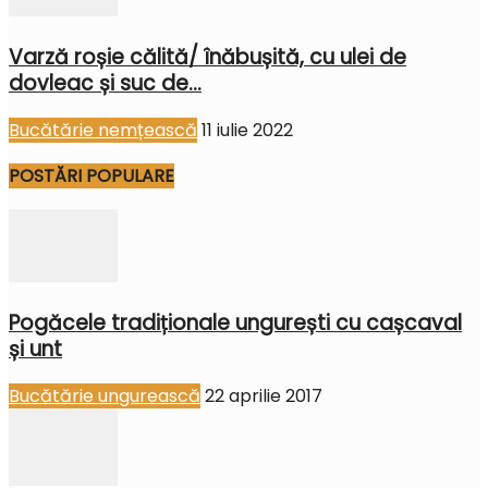
Varză roșie călită/ înăbușită, cu ulei de
dovleac și suc de...
Bucătărie nemțească
11 iulie 2022
POSTĂRI POPULARE
Pogăcele tradiționale ungurești cu cașcaval
și unt
Bucătărie ungurească
22 aprilie 2017