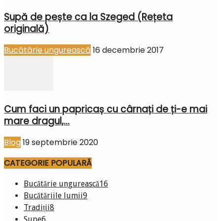
Supă de pește ca la Szeged (Rețeta
originală)
Bucătărie ungurească
16 decembrie 2017
Cum faci un papricaș cu cârnați de ți-e mai
mare dragul,...
Blog
19 septembrie 2020
CATEGORIE POPULARĂ
Bucătărie ungurească
16
Bucătăriile lumii
9
Tradiții
8
Supe
6