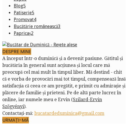
Blog
5
Patiserie
5
Promovat
4
Bucătărie românească
3
Papricaș
2
DESPRE MINE
A început într-o duminică și a devenit pasiune. Gătitul și
bucătăria în general sunt acțiunea și locul care mă
preocupă cel mai mult în timpul liber. Mă destind - chit
că e vorba de provocări mai tot timpul, compensează însă
satisfacția că ceea ce am pregătit, e primit cu admirație și
plăcere de familie și prieteni. Pe de altă parte lucrez în
online, iar numele meu e Ervin (
Szilard-Ervin
Szőgyényi
).
Contactați-mă:
bucatardeduminica@gmail.com
URMAȚI-MĂ