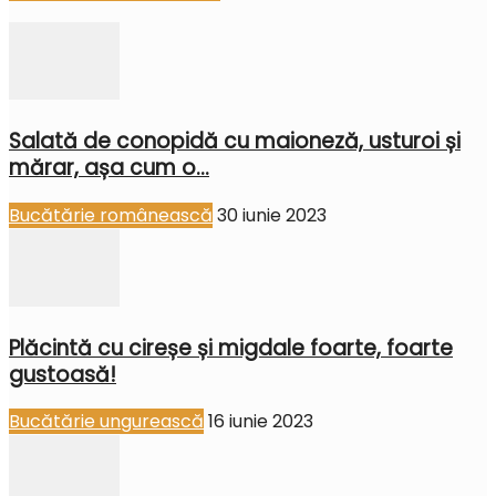
Salată de conopidă cu maioneză, usturoi și
mărar, așa cum o...
Bucătărie românească
30 iunie 2023
Plăcintă cu cireșe și migdale foarte, foarte
gustoasă!
Bucătărie ungurească
16 iunie 2023