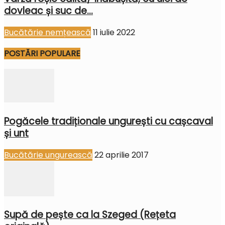
dovleac și suc de...
Bucătărie nemțească
11 iulie 2022
POSTĂRI POPULARE
Pogăcele tradiționale ungurești cu cașcaval
și unt
Bucătărie ungurească
22 aprilie 2017
Supă de pește ca la Szeged (Rețeta