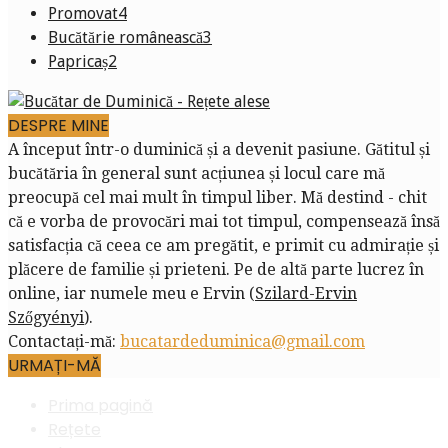
Promovat
4
Bucătărie românească
3
Papricaș
2
DESPRE MINE
A început într-o duminică și a devenit pasiune. Gătitul și
bucătăria în general sunt acțiunea și locul care mă
preocupă cel mai mult în timpul liber. Mă destind - chit
că e vorba de provocări mai tot timpul, compensează însă
satisfacția că ceea ce am pregătit, e primit cu admirație și
plăcere de familie și prieteni. Pe de altă parte lucrez în
online, iar numele meu e Ervin (
Szilard-Ervin
Szőgyényi
).
Contactați-mă:
bucatardeduminica@gmail.com
URMAȚI-MĂ
Prima pagină
Rețete