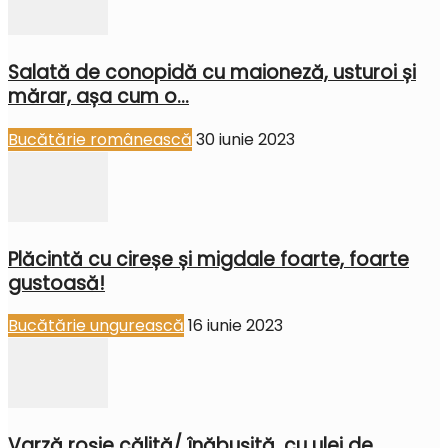
Salată de conopidă cu maioneză, usturoi și
mărar, așa cum o...
Bucătărie românească
30 iunie 2023
Plăcintă cu cireșe și migdale foarte, foarte
gustoasă!
Bucătărie ungurească
16 iunie 2023
Varză roșie călită/ înăbușită, cu ulei de