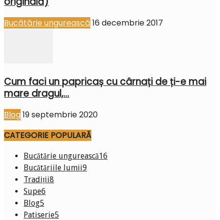
originală)
Bucătărie ungurească
16 decembrie 2017
Cum faci un papricaș cu cârnați de ți-e mai
mare dragul,...
Blog
19 septembrie 2020
CATEGORIE POPULARĂ
Bucătărie ungurească
16
Bucătăriile lumii
9
Tradiții
8
Supe
6
Blog
5
Patiserie
5