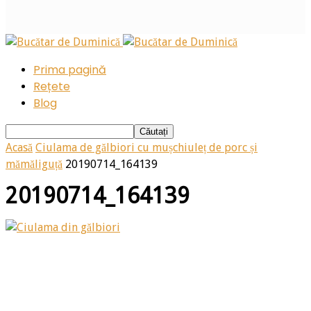
Prima pagină
Rețete
Blog
Acasă
Ciulama de gălbiori cu mușchiuleț de porc și
mămăliguță
20190714_164139
20190714_164139