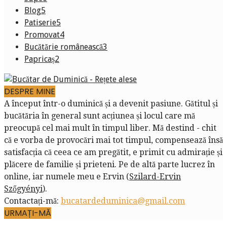
Blog
5
Patiserie
5
Promovat
4
Bucătărie românească
3
Papricaș
2
DESPRE MINE
A început într-o duminică și a devenit pasiune. Gătitul și
bucătăria în general sunt acțiunea și locul care mă
preocupă cel mai mult în timpul liber. Mă destind - chit
că e vorba de provocări mai tot timpul, compensează însă
satisfacția că ceea ce am pregătit, e primit cu admirație și
plăcere de familie și prieteni. Pe de altă parte lucrez în
online, iar numele meu e Ervin (
Szilard-Ervin
Szőgyényi
).
Contactați-mă:
bucatardeduminica@gmail.com
URMAȚI-MĂ