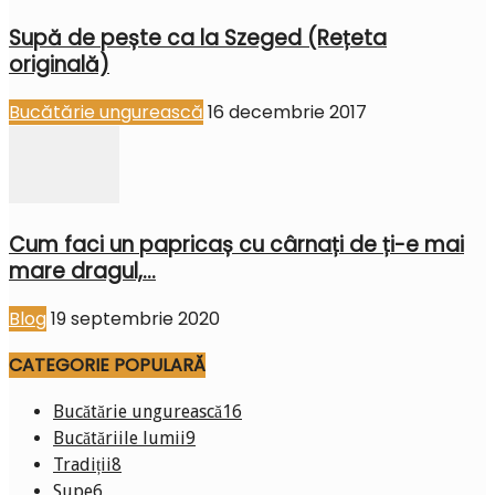
Supă de pește ca la Szeged (Rețeta
originală)
Bucătărie ungurească
16 decembrie 2017
Cum faci un papricaș cu cârnați de ți-e mai
mare dragul,...
Blog
19 septembrie 2020
CATEGORIE POPULARĂ
Bucătărie ungurească
16
Bucătăriile lumii
9
Tradiții
8
Supe
6