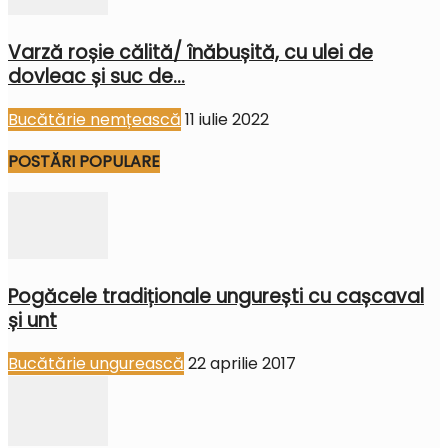
Varză roșie călită/ înăbușită, cu ulei de
dovleac și suc de...
Bucătărie nemțească
11 iulie 2022
POSTĂRI POPULARE
Pogăcele tradiționale ungurești cu cașcaval
și unt
Bucătărie ungurească
22 aprilie 2017