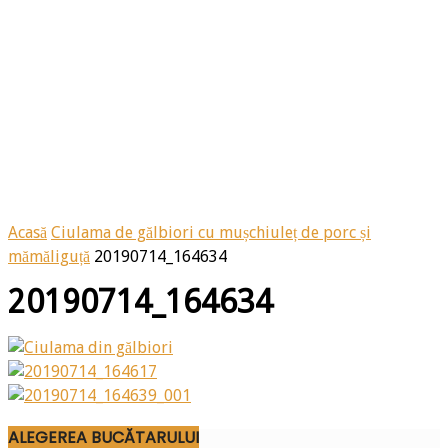
Acasă
Ciulama de gălbiori cu mușchiuleț de porc și
mămăliguță
20190714_164634
20190714_164634
ALEGEREA BUCĂTARULUI