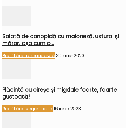
Salată de conopidă cu maioneză, usturoi și
mărar, așa cum o...
Bucătărie românească
30 iunie 2023
Plăcintă cu cireșe și migdale foarte, foarte
gustoasă!
Bucătărie ungurească
16 iunie 2023