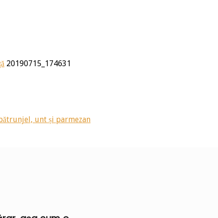
ță
20190715_174631