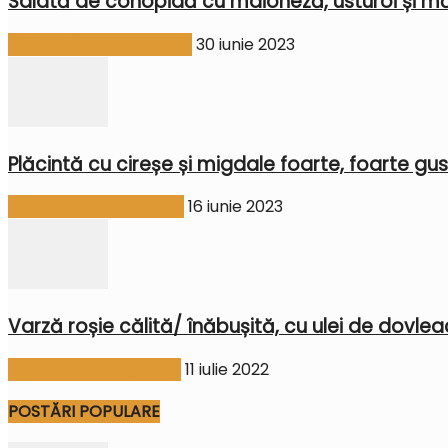
Salată de conopidă cu maioneză, usturoi și mă
Bucătărie românească
30 iunie 2023
Plăcintă cu cireșe și migdale foarte, foarte gu
Bucătărie ungurească
16 iunie 2023
Varză roșie călită/ înăbușită, cu ulei de dovleac
Bucătărie nemțească
11 iulie 2022
POSTĂRI POPULARE