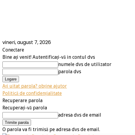
vineri, august 7, 2026
Conectare
Bine ați venit! Autentificați-vă in contul dvs
numele dvs de utilizator
parola dvs
Ați uitat parola? obține ajutor
Politică de confidențialitate
Recuperare parola
Recuperați-vă parola
adresa dvs de email
O parola va fi trimisă pe adresa dvs de email.