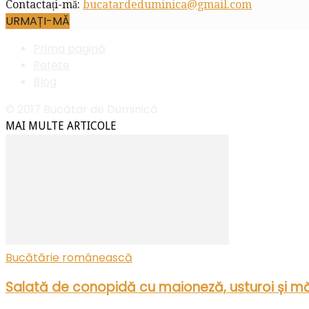
Contactați-mă:
bucatardeduminica@gmail.com
URMAȚI-MĂ
Prima pagină
Rețete
Blog
© 2017 Bucătar de Duminică
MAI MULTE ARTICOLE
Bucătărie românească
Salată de conopidă cu maioneză, usturoi și mă