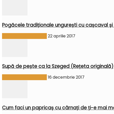
Pogăcele tradiționale ungurești cu cașcaval și
Bucătărie ungurească
22 aprilie 2017
Supă de pește ca la Szeged (Rețeta originală)
Bucătărie ungurească
16 decembrie 2017
Cum faci un papricaș cu cârnați de ți-e mai mar