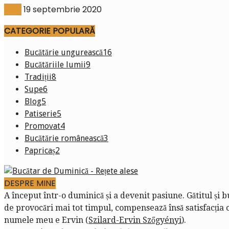
Blog
19 septembrie 2020
CATEGORIE POPULARĂ
Bucătărie ungurească
16
Bucătăriile lumii
9
Tradiții
8
Supe
6
Blog
5
Patiserie
5
Promovat
4
Bucătărie românească
3
Papricaș
2
DESPRE MINE
A început într-o duminică și a devenit pasiune. Gătitul și 
de provocări mai tot timpul, compensează însă satisfacția că
numele meu e Ervin (
Szilard-Ervin Szőgyényi
).