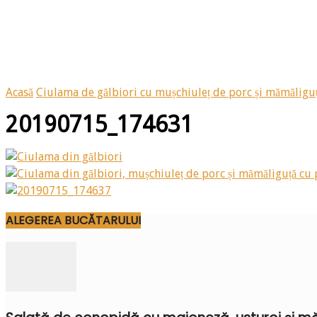
Acasă
Ciulama de gălbiori cu mușchiuleț de porc și mămăligu
20190715_174631
ALEGEREA BUCĂTARULUI