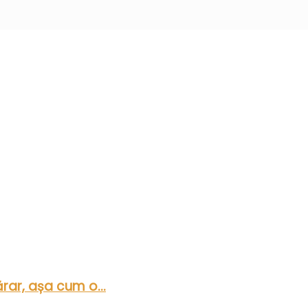
rar, așa cum o...