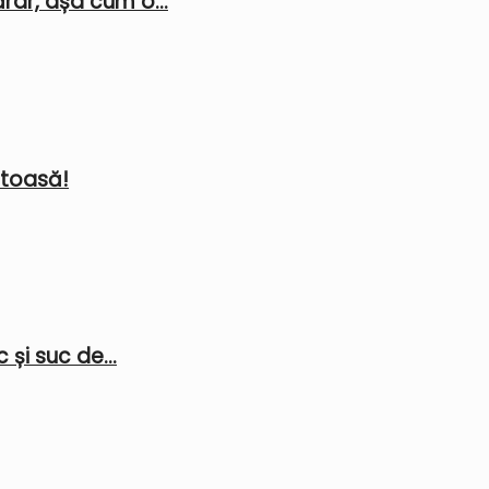
rar, așa cum o...
stoasă!
 și suc de...