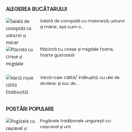
ALEGEREA BUCĂTARULUI
Salată de conopidă cu maioneză, usturoi
și mărar, așa cum o...
Plăcintă cu cireșe și migdale foarte,
foarte gustoasă!
Varză roșie călită/ înăbușită, cu ulei de
dovleac și suc de...
POSTĂRI POPULARE
Pogăcele tradiționale ungurești cu
cașcaval și unt