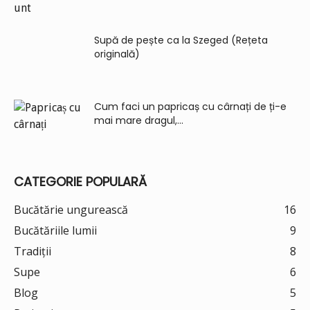
Supă de pește ca la Szeged (Rețeta
originală)
Cum faci un papricaș cu cârnați de ți-e
mai mare dragul,...
CATEGORIE POPULARĂ
Bucătărie ungurească
16
Bucătăriile lumii
9
Tradiții
8
Supe
6
Blog
5