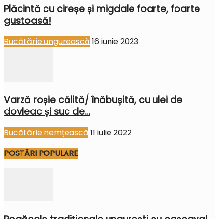
Plăcintă cu cireșe și migdale foarte, foarte
gustoasă!
Bucătărie ungurească
16 iunie 2023
Varză roșie călită/ înăbușită, cu ulei de
dovleac și suc de...
Bucătărie nemțească
11 iulie 2022
POSTĂRI POPULARE