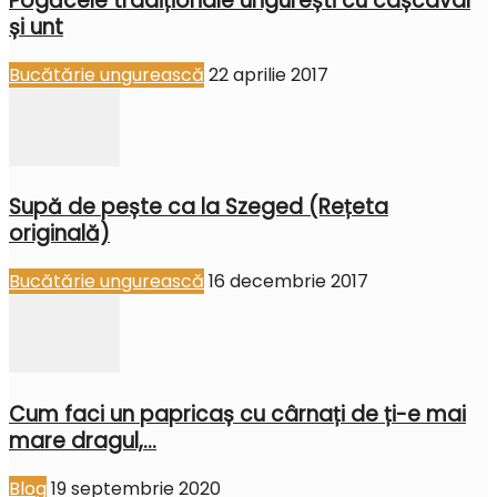
Pogăcele tradiționale ungurești cu cașcaval
și unt
Bucătărie ungurească
22 aprilie 2017
Supă de pește ca la Szeged (Rețeta
originală)
Bucătărie ungurească
16 decembrie 2017
Cum faci un papricaș cu cârnați de ți-e mai
mare dragul,...
Blog
19 septembrie 2020