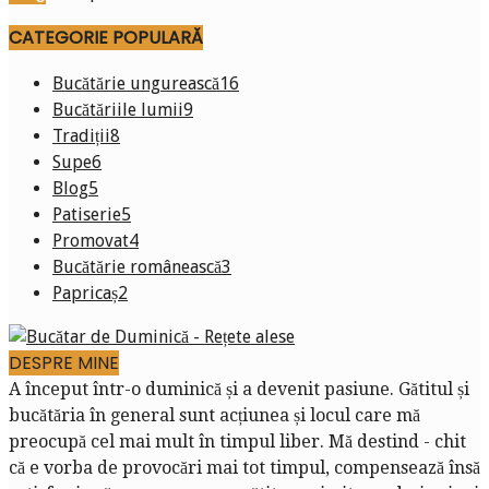
CATEGORIE POPULARĂ
Bucătărie ungurească
16
Bucătăriile lumii
9
Tradiții
8
Supe
6
Blog
5
Patiserie
5
Promovat
4
Bucătărie românească
3
Papricaș
2
DESPRE MINE
A început într-o duminică și a devenit pasiune. Gătitul și
bucătăria în general sunt acțiunea și locul care mă
preocupă cel mai mult în timpul liber. Mă destind - chit
că e vorba de provocări mai tot timpul, compensează însă