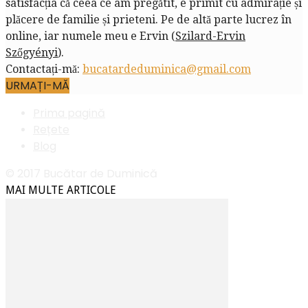
satisfacția că ceea ce am pregătit, e primit cu admirație și
plăcere de familie și prieteni. Pe de altă parte lucrez în
online, iar numele meu e Ervin (
Szilard-Ervin
Szőgyényi
).
Contactați-mă:
bucatardeduminica@gmail.com
URMAȚI-MĂ
Prima pagină
Rețete
Blog
© 2017 Bucătar de Duminică
MAI MULTE ARTICOLE