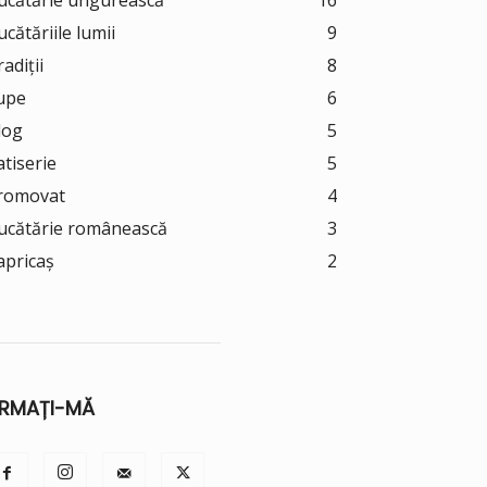
ucătărie ungurească
16
ucătăriile lumii
9
adiții
8
upe
6
log
5
atiserie
5
romovat
4
ucătărie românească
3
apricaș
2
RMAȚI-MĂ