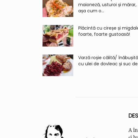
maioneză, usturoi și mărar,
așa cum o...
Plăcintă cu cireșe și migdal
foarte, foarte gustoasă!
Varză roșie călită/ înăbușită
cu ulei de dovleac și suc de.
DES
A în
și b