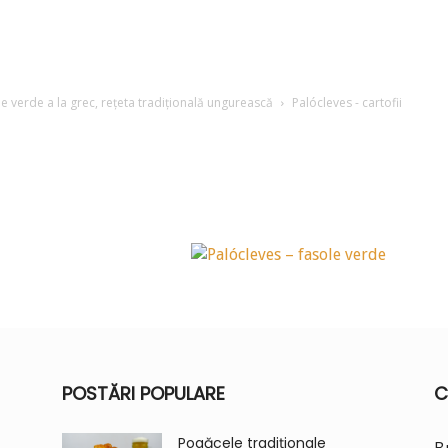
e verde a la grec, rețeta tradițională ungurească
Palócleves - cartofii
POSTĂRI POPULARE
C
Pogăcele tradiționale