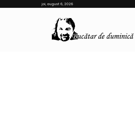
joi, august 6, 2026
Bucătar
de
Duminică