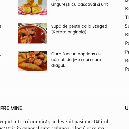
B
ungurești cu cașcaval și unt
B
Tr
S
e
Supă de pește ca la Szeged
(Rețeta originală)
B
P
P
,
Cum faci un papricaș cu
..
cârnați de ți-e mai mare
B
dragul,...
P
PRE MINE
U
ceput într-o duminică și a devenit pasiune. Gătitul
ucătăria în general sunt acțiunea și locul care mă