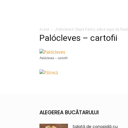
Acasă
„Palócleves” (Supă Palóc), adică supă de fasol
Palócleves – cartofii
Palócleves – cartofii
ALEGEREA BUCĂTARULUI
Salată de conopidă cu