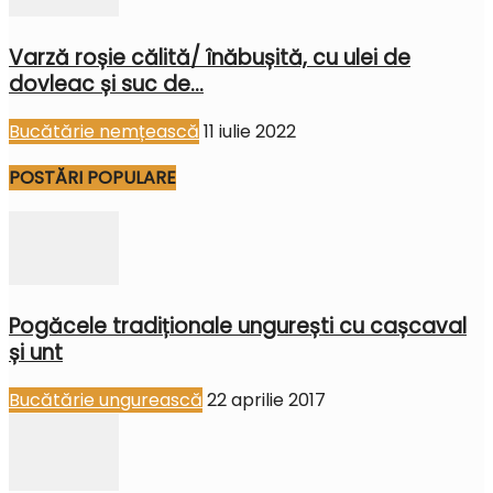
Varză roșie călită/ înăbușită, cu ulei de
dovleac și suc de...
Bucătărie nemțească
11 iulie 2022
POSTĂRI POPULARE
Pogăcele tradiționale ungurești cu cașcaval
și unt
Bucătărie ungurească
22 aprilie 2017