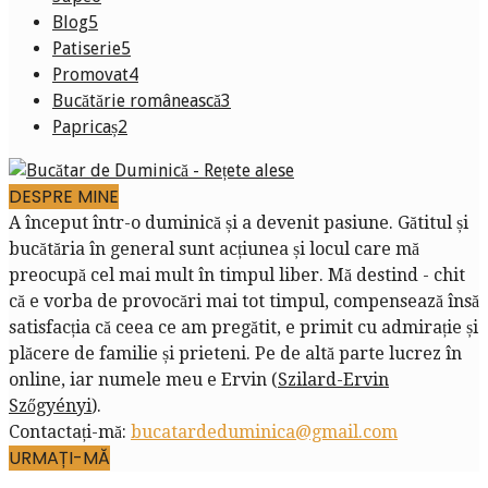
Blog
5
Patiserie
5
Promovat
4
Bucătărie românească
3
Papricaș
2
DESPRE MINE
A început într-o duminică și a devenit pasiune. Gătitul și
bucătăria în general sunt acțiunea și locul care mă
preocupă cel mai mult în timpul liber. Mă destind - chit
că e vorba de provocări mai tot timpul, compensează însă
satisfacția că ceea ce am pregătit, e primit cu admirație și
plăcere de familie și prieteni. Pe de altă parte lucrez în
online, iar numele meu e Ervin (
Szilard-Ervin
Szőgyényi
).
Contactați-mă:
bucatardeduminica@gmail.com
URMAȚI-MĂ