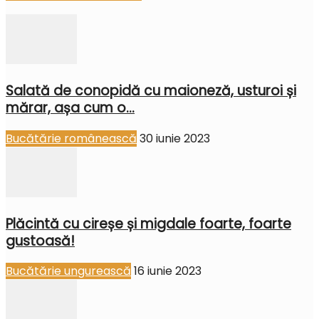
Salată de conopidă cu maioneză, usturoi și
mărar, așa cum o...
Bucătărie românească
30 iunie 2023
Plăcintă cu cireșe și migdale foarte, foarte
gustoasă!
Bucătărie ungurească
16 iunie 2023