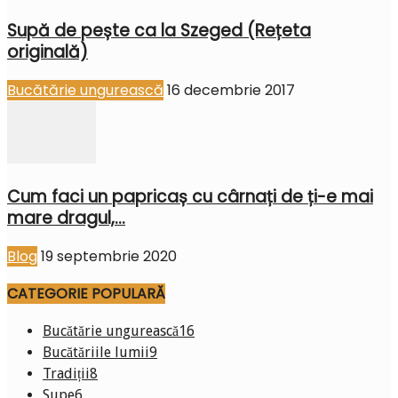
Supă de pește ca la Szeged (Rețeta
originală)
Bucătărie ungurească
16 decembrie 2017
Cum faci un papricaș cu cârnați de ți-e mai
mare dragul,...
Blog
19 septembrie 2020
CATEGORIE POPULARĂ
Bucătărie ungurească
16
Bucătăriile lumii
9
Tradiții
8
Supe
6