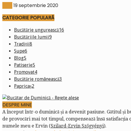
Blog
19 septembrie 2020
CATEGORIE POPULARĂ
Bucătărie ungurească
16
Bucătăriile lumii
9
Tradiții
8
Supe
6
Blog
5
Patiserie
5
Promovat
4
Bucătărie românească
3
Papricaș
2
DESPRE MINE
A început într-o duminică și a devenit pasiune. Gătitul și 
de provocări mai tot timpul, compensează însă satisfacția că
numele meu e Ervin (
Szilard-Ervin Szőgyényi
).