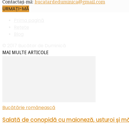
Contactați-mă:
bucatardeduminica@gmail.com
URMAȚI-MĂ
Prima pagină
Rețete
Blog
© 2017 Bucătar de Duminică
MAI MULTE ARTICOLE
Bucătărie românească
Salată de conopidă cu maioneză, usturoi și mă