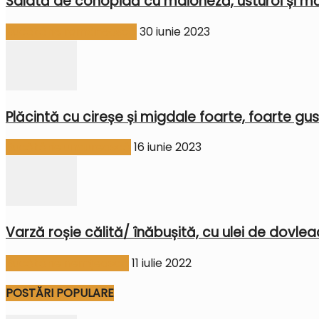
Salată de conopidă cu maioneză, usturoi și mă
Bucătărie românească
30 iunie 2023
Plăcintă cu cireșe și migdale foarte, foarte gu
Bucătărie ungurească
16 iunie 2023
Varză roșie călită/ înăbușită, cu ulei de dovleac
Bucătărie nemțească
11 iulie 2022
POSTĂRI POPULARE