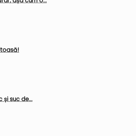
rar, așa cum o...
stoasă!
 și suc de...