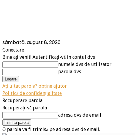
sâmbătă, august 8, 2026
Conectare
Bine ați venit! Autentificați-vă in contul dvs
numele dvs de utilizator
parola dvs
Ați uitat parola? obține ajutor
Politică de confidențialitate
Recuperare parola
Recuperați-vă parola
adresa dvs de email
O parola va fi trimisă pe adresa dvs de email.