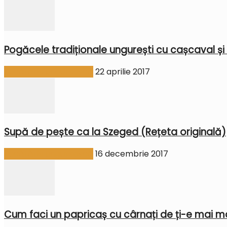
Pogăcele tradiționale ungurești cu cașcaval și
Bucătărie ungurească
22 aprilie 2017
Supă de pește ca la Szeged (Rețeta originală)
Bucătărie ungurească
16 decembrie 2017
Cum faci un papricaș cu cârnați de ți-e mai mar