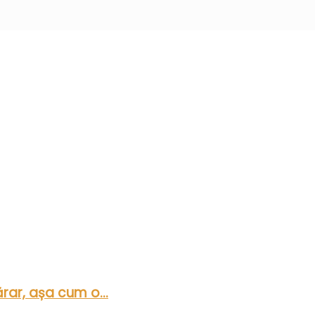
rar, așa cum o...