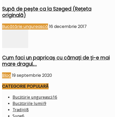
Supă de pește ca la Szeged (Rețeta
originală)
Bucătărie ungurească
16 decembrie 2017
Cum faci un papricaș cu cârnați de ți-e mai
mare dragul,...
Blog
19 septembrie 2020
CATEGORIE POPULARĂ
Bucătărie ungurească
16
Bucătăriile lumii
9
Tradiții
8
Supe
6