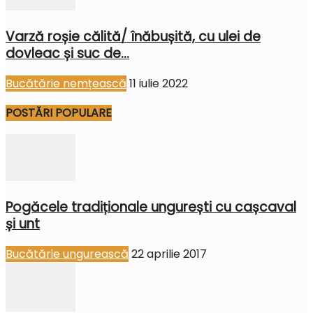
Varză roșie călită/ înăbușită, cu ulei de
dovleac și suc de...
Bucătărie nemțească
11 iulie 2022
POSTĂRI POPULARE
Pogăcele tradiționale ungurești cu cașcaval
și unt
Bucătărie ungurească
22 aprilie 2017