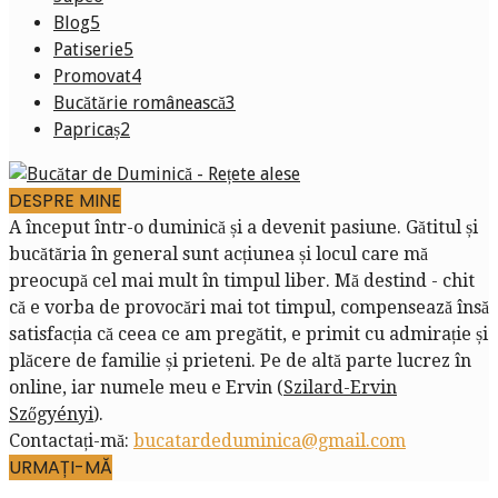
Blog
5
Patiserie
5
Promovat
4
Bucătărie românească
3
Papricaș
2
DESPRE MINE
A început într-o duminică și a devenit pasiune. Gătitul și
bucătăria în general sunt acțiunea și locul care mă
preocupă cel mai mult în timpul liber. Mă destind - chit
că e vorba de provocări mai tot timpul, compensează însă
satisfacția că ceea ce am pregătit, e primit cu admirație și
plăcere de familie și prieteni. Pe de altă parte lucrez în
online, iar numele meu e Ervin (
Szilard-Ervin
Szőgyényi
).
Contactați-mă:
bucatardeduminica@gmail.com
URMAȚI-MĂ