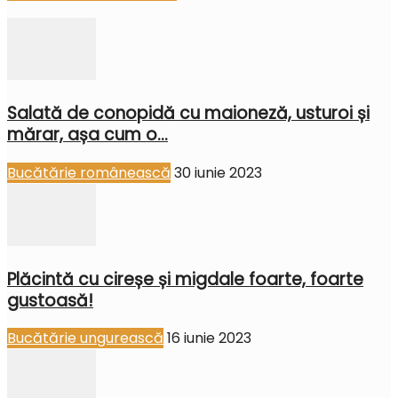
Salată de conopidă cu maioneză, usturoi și
mărar, așa cum o...
Bucătărie românească
30 iunie 2023
Plăcintă cu cireșe și migdale foarte, foarte
gustoasă!
Bucătărie ungurească
16 iunie 2023