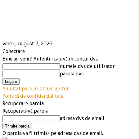
vineri, august 7, 2026
Conectare
Bine ați venit! Autentificați-vă in contul dvs
numele dvs de utilizator
parola dvs
Ați uitat parola? obține ajutor
Politică de confidențialitate
Recuperare parola
Recuperați-vă parola
adresa dvs de email
O parola va fi trimisă pe adresa dvs de email.