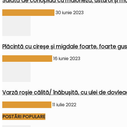
Salată de conopidă cu maioneză, usturoi și mă
Bucătărie românească
30 iunie 2023
Plăcintă cu cireșe și migdale foarte, foarte gu
Bucătărie ungurească
16 iunie 2023
Varză roșie călită/ înăbușită, cu ulei de dovleac
Bucătărie nemțească
11 iulie 2022
POSTĂRI POPULARE