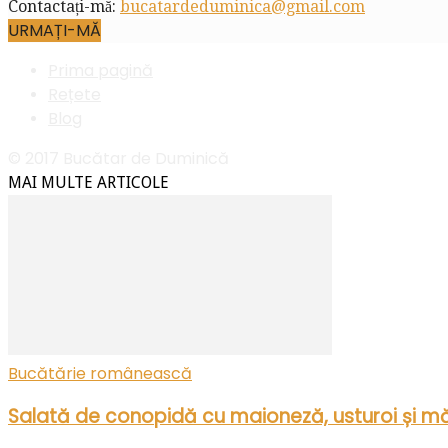
Contactați-mă:
bucatardeduminica@gmail.com
URMAȚI-MĂ
Prima pagină
Rețete
Blog
© 2017 Bucătar de Duminică
MAI MULTE ARTICOLE
Bucătărie românească
Salată de conopidă cu maioneză, usturoi și mă