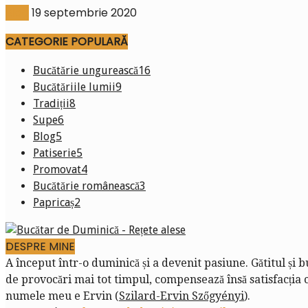
Blog
19 septembrie 2020
CATEGORIE POPULARĂ
Bucătărie ungurească
16
Bucătăriile lumii
9
Tradiții
8
Supe
6
Blog
5
Patiserie
5
Promovat
4
Bucătărie românească
3
Papricaș
2
DESPRE MINE
A început într-o duminică și a devenit pasiune. Gătitul și 
de provocări mai tot timpul, compensează însă satisfacția că
numele meu e Ervin (
Szilard-Ervin Szőgyényi
).