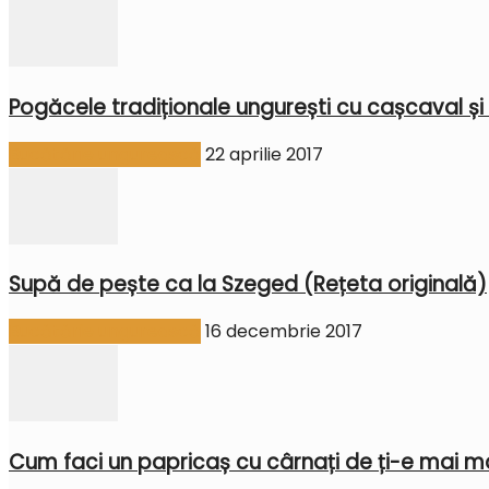
Pogăcele tradiționale ungurești cu cașcaval și
Bucătărie ungurească
22 aprilie 2017
Supă de pește ca la Szeged (Rețeta originală)
Bucătărie ungurească
16 decembrie 2017
Cum faci un papricaș cu cârnați de ți-e mai mar