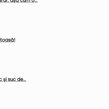
rar, așa cum o...
stoasă!
 și suc de...