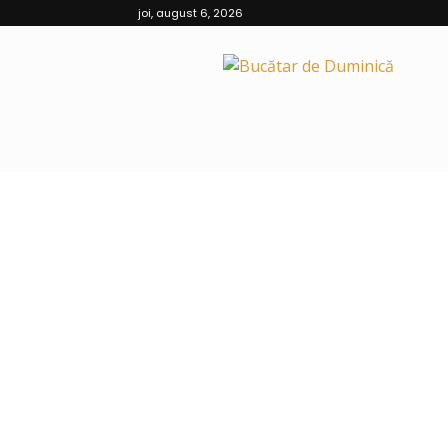
joi, august 6, 2026
Bucătar
de
Duminică