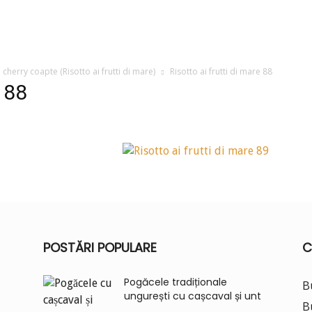
 cherry coapte (Risotto ai frutti di mare)
Risotto ai frutti di mare 88
e 88
POSTĂRI POPULARE
C
Pogăcele tradiționale
B
ungurești cu cașcaval și unt
B