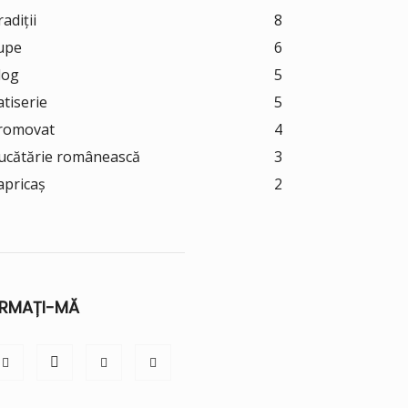
adiții
8
upe
6
log
5
atiserie
5
romovat
4
ucătărie românească
3
apricaș
2
RMAȚI-MĂ