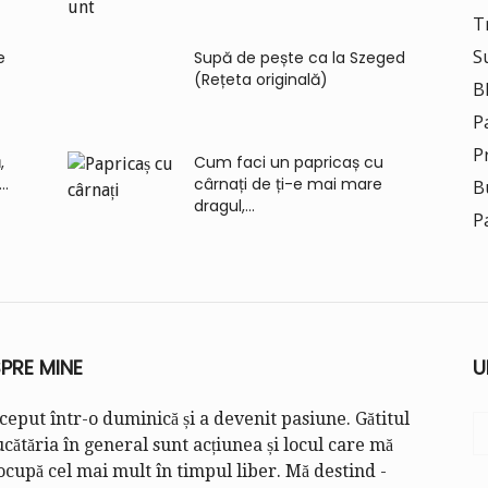
Tr
S
e
Supă de pește ca la Szeged
(Rețeta originală)
B
P
P
,
Cum faci un papricaș cu
..
cârnați de ți-e mai mare
B
dragul,...
P
PRE MINE
U
ceput într-o duminică și a devenit pasiune. Gătitul
ucătăria în general sunt acțiunea și locul care mă
cupă cel mai mult în timpul liber. Mă destind -