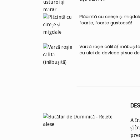
Plăcintă cu cireșe și migdal
foarte, foarte gustoasă!
Varză roșie călită/ înăbușită
cu ulei de dovleac și suc de.
DES
A în
și b
preo