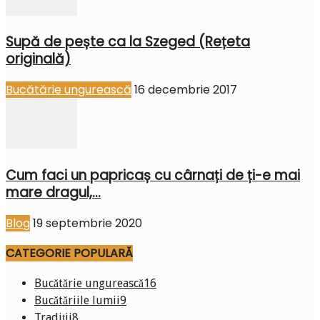
Supă de pește ca la Szeged (Rețeta
originală)
Bucătărie ungurească
16 decembrie 2017
Cum faci un papricaș cu cârnați de ți-e mai
mare dragul,...
Blog
19 septembrie 2020
CATEGORIE POPULARĂ
Bucătărie ungurească
16
Bucătăriile lumii
9
Tradiții
8