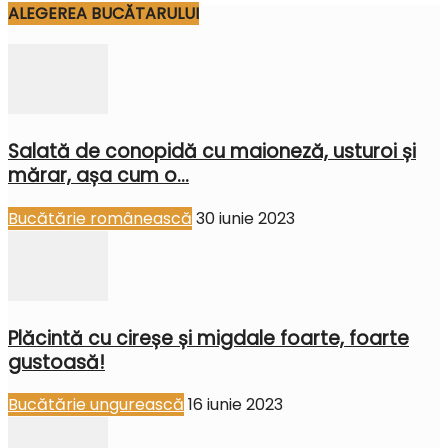
ALEGEREA BUCĂTARULUI
Salată de conopidă cu maioneză, usturoi și
mărar, așa cum o...
Bucătărie românească
30 iunie 2023
Plăcintă cu cireșe și migdale foarte, foarte
gustoasă!
Bucătărie ungurească
16 iunie 2023