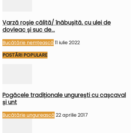
Varză roșie călită/ înăbușită, cu ulei de
dovleac și suc de...
Bucătărie nemțească
11 iulie 2022
POSTĂRI POPULARE
Pogăcele tradiționale ungurești cu cașcaval
și unt
Bucătărie ungurească
22 aprilie 2017