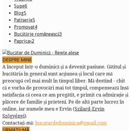
Supe
6
Blog
5
Patiserie
5
Promovat
4
Bucătărie românească
3
Papricaș
2
DESPRE MINE
A început într-o duminică și a devenit pasiune. Gătitul și
bucătăria în general sunt acțiunea și locul care mă
preocupă cel mai mult în timpul liber. Mă destind - chit
că e vorba de provocări mai tot timpul, compensează însă
satisfacția că ceea ce am pregătit, e primit cu admirație și
plăcere de familie și prieteni. Pe de altă parte lucrez în
online, iar numele meu e Ervin (
Szilard-Ervin
Szőgyényi
).
Contactați-mă:
bucatardeduminica@gmail.com
URMAȚI-MĂ