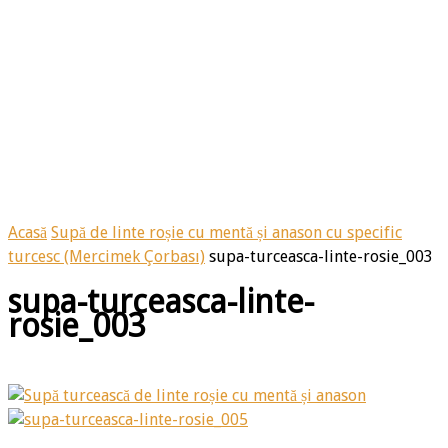
Acasă
Supă de linte roșie cu mentă și anason cu specific
turcesc (Mercimek Çorbası)
supa-turceasca-linte-rosie_003
supa-turceasca-linte-
rosie_003