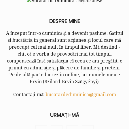
DESPRE MINE
A început într-o duminică și a devenit pasiune. Gătitul
și bucătăria în general sunt acțiunea și locul care mă
preocupă cel mai mult în timpul liber. Mă destind -
chit că e vorba de provocări mai tot timpul,
compensează însă satisfacția că ceea ce am pregătit, e
primit cu admirație și plăcere de familie și prieteni.
Pe de altă parte lucrez în online, iar numele meu e
Ervin (
Szilard-Ervin Szőgyényi
).
Contactați-mă:
bucatardeduminica@gmail.com
URMAȚI-MĂ