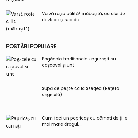
Varză roșie călită/ înăbușită, cu ulei de
dovleac și suc de...
POSTĂRI POPULARE
Pogăcele tradiționale ungurești cu
cașcaval și unt
Supă de pește ca la Szeged (Rețeta
originală)
Cum faci un papricaș cu cârnați de ți-e
mai mare dragul,...