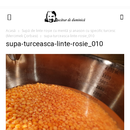
Acasă
Supă de linte roșie cu mentă și anason cu specific turcesc
(Mercimek Çorbası)
supa-turceasca-linte-rosie_010
supa-turceasca-linte-rosie_010