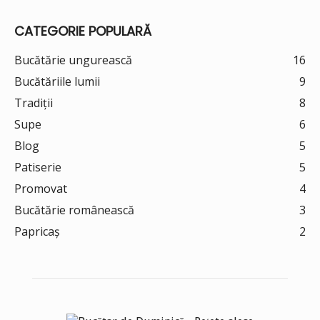
CATEGORIE POPULARĂ
Bucătărie ungurească
16
Bucătăriile lumii
9
Tradiții
8
Supe
6
Blog
5
Patiserie
5
Promovat
4
Bucătărie românească
3
Papricaș
2