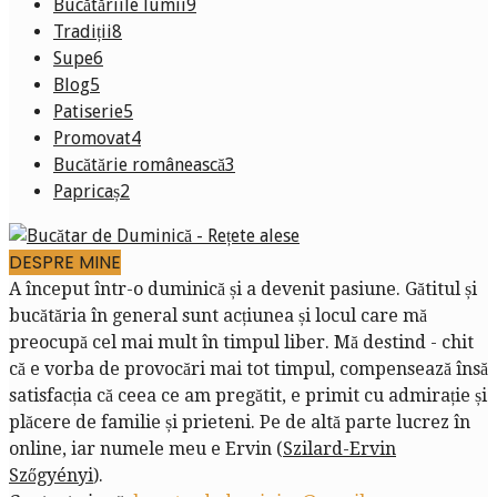
Bucătăriile lumii
9
Tradiții
8
Supe
6
Blog
5
Patiserie
5
Promovat
4
Bucătărie românească
3
Papricaș
2
DESPRE MINE
A început într-o duminică și a devenit pasiune. Gătitul și
bucătăria în general sunt acțiunea și locul care mă
preocupă cel mai mult în timpul liber. Mă destind - chit
că e vorba de provocări mai tot timpul, compensează însă
satisfacția că ceea ce am pregătit, e primit cu admirație și
plăcere de familie și prieteni. Pe de altă parte lucrez în
online, iar numele meu e Ervin (
Szilard-Ervin
Szőgyényi
).