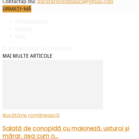
Contactați-mă:
bucatardeduminica@gmail.com
URMAȚI-MĂ
Prima pagină
Rețete
Blog
© 2017 Bucătar de Duminică
MAI MULTE ARTICOLE
Bucătărie românească
Salată de conopidă cu maioneză, usturoi și
mărar, așa cum o...