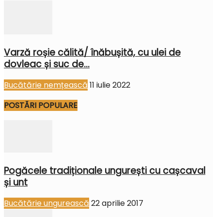
Varză roșie călită/ înăbușită, cu ulei de
dovleac și suc de...
Bucătărie nemțească
11 iulie 2022
POSTĂRI POPULARE
Pogăcele tradiționale ungurești cu cașcaval
și unt
Bucătărie ungurească
22 aprilie 2017