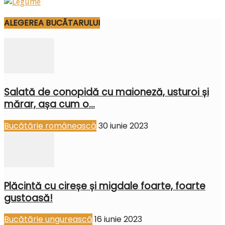
ALEGEREA BUCĂTARULUI
Salată de conopidă cu maioneză, usturoi și
mărar, așa cum o...
Bucătărie românească
30 iunie 2023
Plăcintă cu cireșe și migdale foarte, foarte
gustoasă!
Bucătărie ungurească
16 iunie 2023