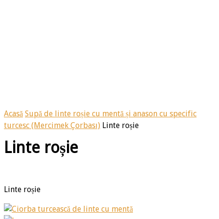
Acasă
Supă de linte roșie cu mentă și anason cu specific
turcesc (Mercimek Çorbası)
Linte roșie
Linte roșie
Linte roșie