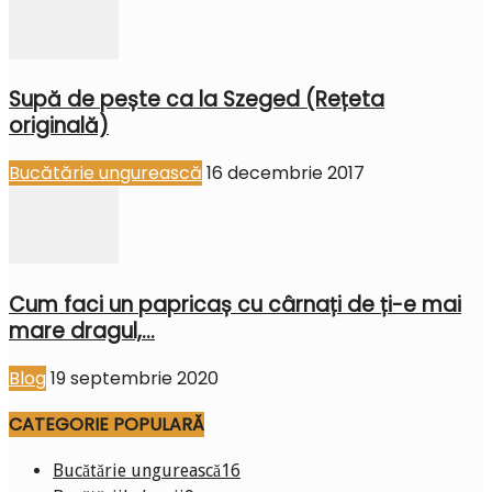
Supă de pește ca la Szeged (Rețeta
originală)
Bucătărie ungurească
16 decembrie 2017
Cum faci un papricaș cu cârnați de ți-e mai
mare dragul,...
Blog
19 septembrie 2020
CATEGORIE POPULARĂ
Bucătărie ungurească
16