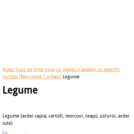
Acasă
Supă de linte roșie cu mentă și anason cu specific
turcesc (Mercimek Çorbası)
Legume
Legume
Legume (ardei capia, cartofi, morcovi, ceapă, usturoi, ardei
iute)