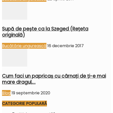
Supă de pește ca la Szeged (Rețeta
originală)
Bucătărie ungurească
16 decembrie 2017
Cum faci un papricaș cu cârnați de ți-e mai
mare dragul,...
Blog
19 septembrie 2020
CATEGORIE POPULARĂ