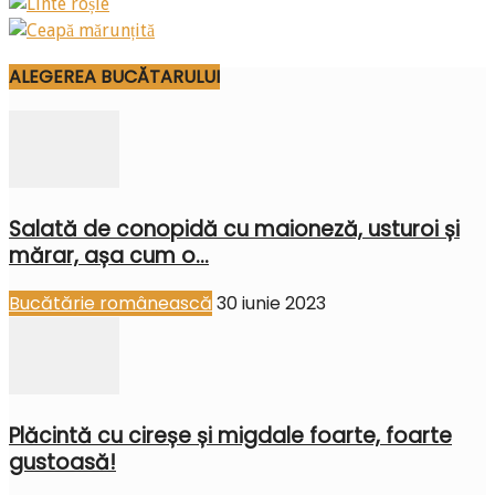
ALEGEREA BUCĂTARULUI
Salată de conopidă cu maioneză, usturoi și
mărar, așa cum o...
Bucătărie românească
30 iunie 2023
Plăcintă cu cireșe și migdale foarte, foarte
gustoasă!