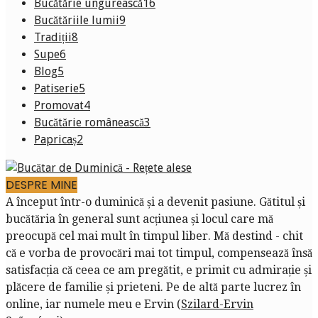
Bucătărie ungurească
16
Bucătăriile lumii
9
Tradiții
8
Supe
6
Blog
5
Patiserie
5
Promovat
4
Bucătărie românească
3
Papricaș
2
DESPRE MINE
A început într-o duminică și a devenit pasiune. Gătitul și
bucătăria în general sunt acțiunea și locul care mă
preocupă cel mai mult în timpul liber. Mă destind - chit
că e vorba de provocări mai tot timpul, compensează însă
satisfacția că ceea ce am pregătit, e primit cu admirație și
plăcere de familie și prieteni. Pe de altă parte lucrez în
online, iar numele meu e Ervin (
Szilard-Ervin