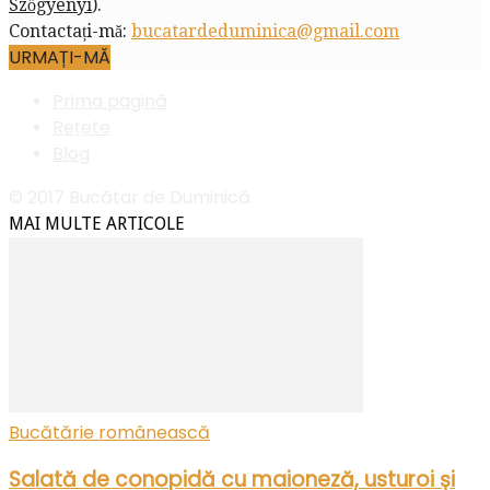
Szőgyényi
).
Contactați-mă:
bucatardeduminica@gmail.com
URMAȚI-MĂ
Prima pagină
Rețete
Blog
© 2017 Bucătar de Duminică
MAI MULTE ARTICOLE
Bucătărie românească
Salată de conopidă cu maioneză, usturoi și