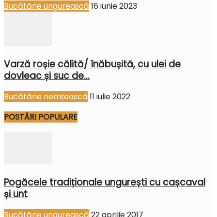
Bucătărie ungurească
16 iunie 2023
Varză roșie călită/ înăbușită, cu ulei de
dovleac și suc de...
Bucătărie nemțească
11 iulie 2022
POSTĂRI POPULARE
Pogăcele tradiționale ungurești cu cașcaval
și unt
Bucătărie ungurească
22 aprilie 2017