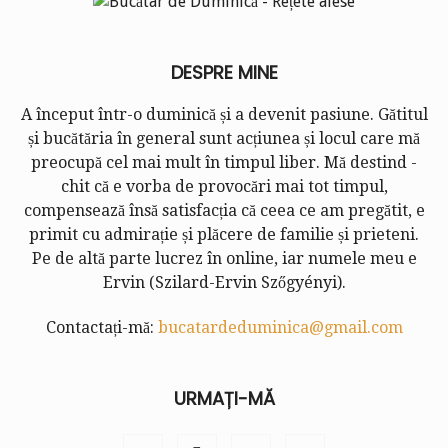
DESPRE MINE
A început într-o duminică și a devenit pasiune. Gătitul
și bucătăria în general sunt acțiunea și locul care mă
preocupă cel mai mult în timpul liber. Mă destind -
chit că e vorba de provocări mai tot timpul,
compensează însă satisfacția că ceea ce am pregătit, e
primit cu admirație și plăcere de familie și prieteni.
Pe de altă parte lucrez în online, iar numele meu e
Ervin (
Szilard-Ervin Szőgyényi
).
Contactați-mă:
bucatardeduminica@gmail.com
URMAȚI-MĂ