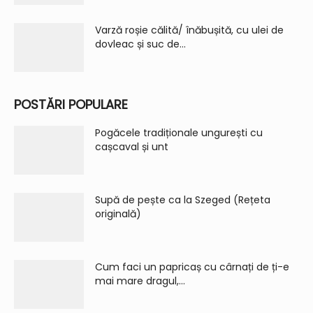
Varză roșie călită/ înăbușită, cu ulei de
dovleac și suc de...
POSTĂRI POPULARE
Pogăcele tradiționale ungurești cu
cașcaval și unt
Supă de pește ca la Szeged (Rețeta
originală)
Cum faci un papricaș cu cârnați de ți-e
mai mare dragul,...