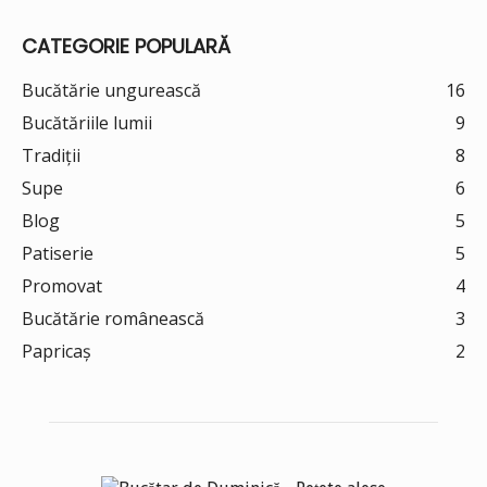
CATEGORIE POPULARĂ
Bucătărie ungurească
16
Bucătăriile lumii
9
Tradiții
8
Supe
6
Blog
5
Patiserie
5
Promovat
4
Bucătărie românească
3
Papricaș
2