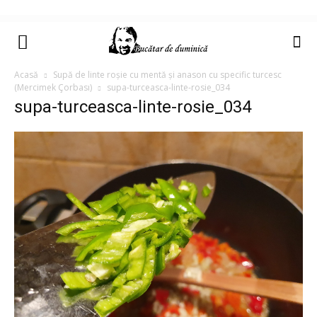
Acasă
Supă de linte roșie cu mentă și anason cu specific turcesc
(Mercimek Çorbası)
supa-turceasca-linte-rosie_034
supa-turceasca-linte-rosie_034