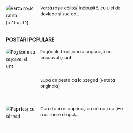
Varză roșie călită/ înăbușită, cu ulei de
dovleac și suc de...
POSTĂRI POPULARE
Pogăcele tradiționale ungurești cu
cașcaval și unt
Supă de pește ca la Szeged (Rețeta
originală)
Cum faci un papricaș cu cârnați de ți-e
mai mare dragul,...