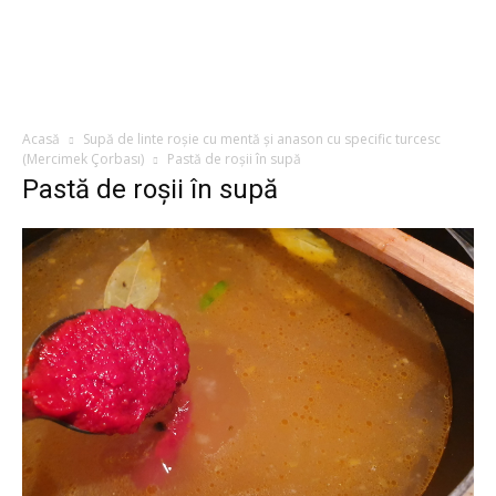
Acasă
Supă de linte roșie cu mentă și anason cu specific turcesc
(Mercimek Çorbası)
Pastă de roșii în supă
Pastă de roșii în supă