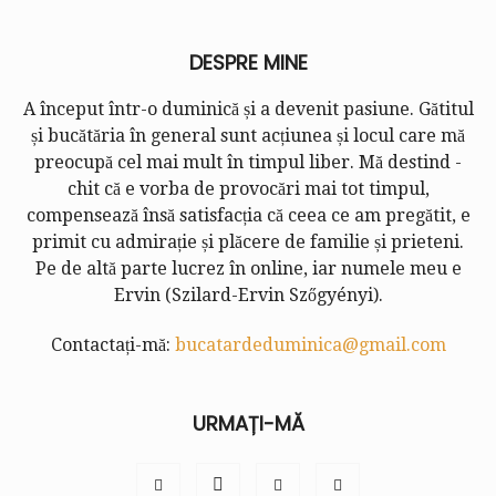
DESPRE MINE
A început într-o duminică și a devenit pasiune. Gătitul
și bucătăria în general sunt acțiunea și locul care mă
preocupă cel mai mult în timpul liber. Mă destind -
chit că e vorba de provocări mai tot timpul,
compensează însă satisfacția că ceea ce am pregătit, e
primit cu admirație și plăcere de familie și prieteni.
Pe de altă parte lucrez în online, iar numele meu e
Ervin (
Szilard-Ervin Szőgyényi
).
Contactați-mă:
bucatardeduminica@gmail.com
URMAȚI-MĂ