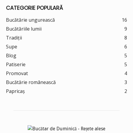
CATEGORIE POPULARĂ
Bucătărie ungurească
16
Bucătăriile lumii
9
Tradiții
8
Supe
6
Blog
5
Patiserie
5
Promovat
4
Bucătărie românească
3
Papricaș
2