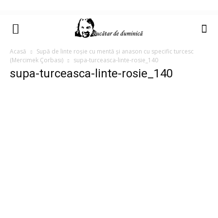
Acasă
Supă de linte roșie cu mentă și anason cu specific turcesc
(Mercimek Çorbası)
supa-turceasca-linte-rosie_140
supa-turceasca-linte-rosie_140