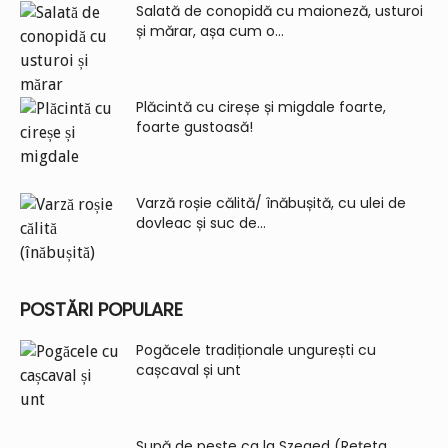
Salată de conopidă cu maioneză, usturoi
și mărar, așa cum o...
Plăcintă cu cireșe și migdale foarte,
foarte gustoasă!
Varză roșie călită/ înăbușită, cu ulei de
dovleac și suc de...
POSTĂRI POPULARE
Pogăcele tradiționale ungurești cu
cașcaval și unt
Supă de pește ca la Szeged (Rețeta