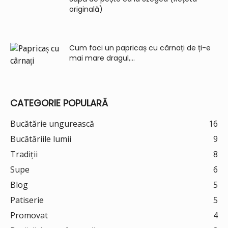
originală)
Cum faci un papricaș cu cârnați de ți-e
mai mare dragul,...
CATEGORIE POPULARĂ
Bucătărie ungurească
16
Bucătăriile lumii
9
Tradiții
8
Supe
6
Blog
5
Patiserie
5
Promovat
4