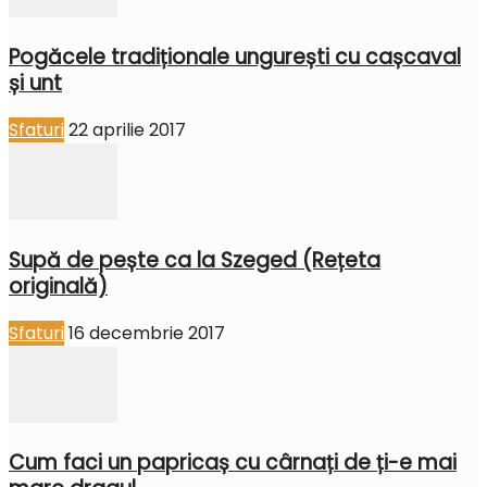
Pogăcele tradiționale ungurești cu cașcaval
și unt
Sfaturi
22 aprilie 2017
Supă de pește ca la Szeged (Rețeta
originală)
Sfaturi
16 decembrie 2017
Cum faci un papricaș cu cârnați de ți-e mai