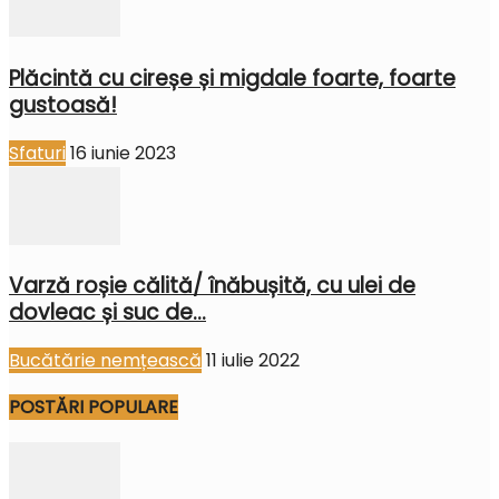
Plăcintă cu cireșe și migdale foarte, foarte
gustoasă!
Sfaturi
16 iunie 2023
Varză roșie călită/ înăbușită, cu ulei de
dovleac și suc de...
Bucătărie nemțească
11 iulie 2022
POSTĂRI POPULARE