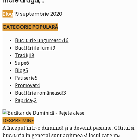
mare dragul,...
Blog
19 septembrie 2020
CATEGORIE POPULARĂ
Bucătărie ungurească
16
Bucătăriile lumii
9
Tradiții
8
Supe
6
Blog
5
Patiserie
5
Promovat
4
Bucătărie românească
3
Papricaș
2
DESPRE MINE
A început într-o duminică și a devenit pasiune. Gătitul și
bucătăria în general sunt acțiunea și locul care mă