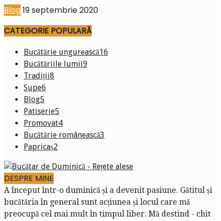
Blog
19 septembrie 2020
CATEGORIE POPULARĂ
Bucătărie ungurească
16
Bucătăriile lumii
9
Tradiții
8
Supe
6
Blog
5
Patiserie
5
Promovat
4
Bucătărie românească
3
Papricaș
2
DESPRE MINE
A început într-o duminică și a devenit pasiune. Gătitul și
bucătăria în general sunt acțiunea și locul care mă
preocupă cel mai mult în timpul liber. Mă destind - chit