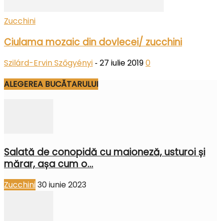
Zucchini
Ciulama mozaic din dovlecei/ zucchini
Szilárd-Ervin Szőgyényi
27 iulie 2019
0
-
ALEGEREA BUCĂTARULUI
Salată de conopidă cu maioneză, usturoi și
mărar, așa cum o...
Zucchini
30 iunie 2023