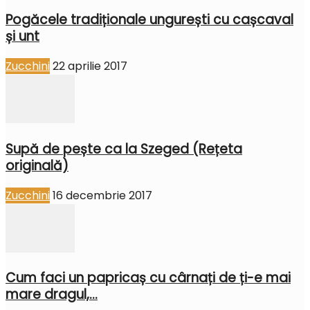
Pogăcele tradiționale ungurești cu cașcaval
și unt
Zucchini
22 aprilie 2017
Supă de pește ca la Szeged (Rețeta
originală)
Zucchini
16 decembrie 2017
Cum faci un papricaș cu cârnați de ți-e mai
mare dragul,...