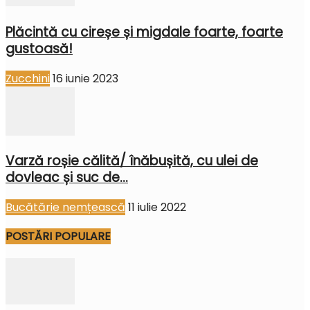
Plăcintă cu cireșe și migdale foarte, foarte
gustoasă!
Zucchini
16 iunie 2023
Varză roșie călită/ înăbușită, cu ulei de
dovleac și suc de...
Bucătărie nemțească
11 iulie 2022
POSTĂRI POPULARE