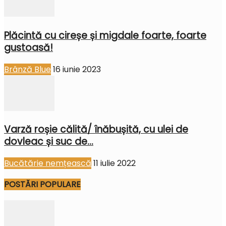
Plăcintă cu cireșe și migdale foarte, foarte
gustoasă!
Brânză Blue
16 iunie 2023
Varză roșie călită/ înăbușită, cu ulei de
dovleac și suc de...
Bucătărie nemțească
11 iulie 2022
POSTĂRI POPULARE