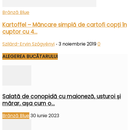
Brânză Blue
Kartoffel – Mâncare simplă de cartofi copți în
cuptor cu 4...
Szilárd-Ervin Szőgyényi
3 noiembrie 2019
0
-
ALEGEREA BUCĂTARULUI
Salată de conopidă cu maioneză, usturoi și
mărar, așa cum o...
Brânză Blue
30 iunie 2023