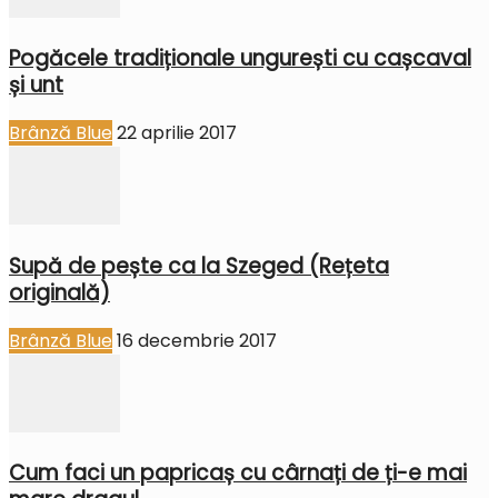
Pogăcele tradiționale ungurești cu cașcaval
și unt
Brânză Blue
22 aprilie 2017
Supă de pește ca la Szeged (Rețeta
originală)
Brânză Blue
16 decembrie 2017
Cum faci un papricaș cu cârnați de ți-e mai