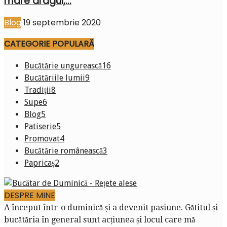
mare dragul,...
Blog
19 septembrie 2020
CATEGORIE POPULARĂ
Bucătărie ungurească
16
Bucătăriile lumii
9
Tradiții
8
Supe
6
Blog
5
Patiserie
5
Promovat
4
Bucătărie românească
3
Papricaș
2
DESPRE MINE
A început într-o duminică și a devenit pasiune. Gătitul și
bucătăria în general sunt acțiunea și locul care mă