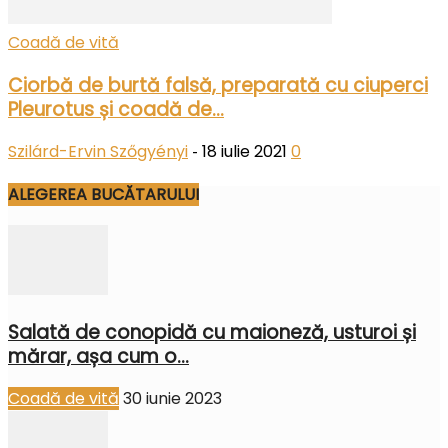
Coadă de vită
Ciorbă de burtă falsă, preparată cu ciuperci
Pleurotus și coadă de...
Szilárd-Ervin Szőgyényi
18 iulie 2021
0
-
ALEGEREA BUCĂTARULUI
Salată de conopidă cu maioneză, usturoi și
mărar, așa cum o...
Coadă de vită
30 iunie 2023