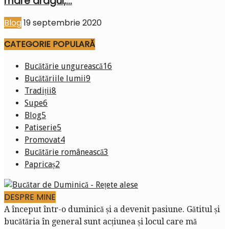
mare dragul,...
Blog
19 septembrie 2020
CATEGORIE POPULARĂ
Bucătărie ungurească
16
Bucătăriile lumii
9
Tradiții
8
Supe
6
Blog
5
Patiserie
5
Promovat
4
Bucătărie românească
3
Papricaș
2
DESPRE MINE
A început într-o duminică și a devenit pasiune. Gătitul și
bucătăria în general sunt acțiunea și locul care mă