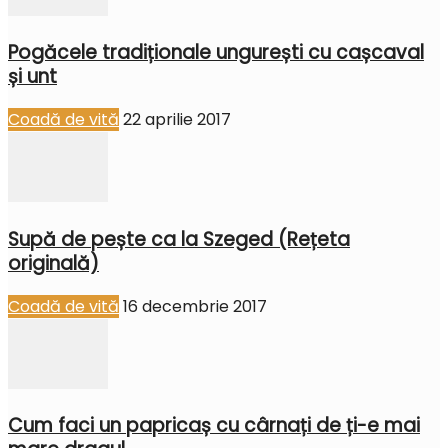
Pogăcele tradiționale ungurești cu cașcaval
și unt
Coadă de vită
22 aprilie 2017
Supă de pește ca la Szeged (Rețeta
originală)
Coadă de vită
16 decembrie 2017
Cum faci un papricaș cu cârnați de ți-e mai