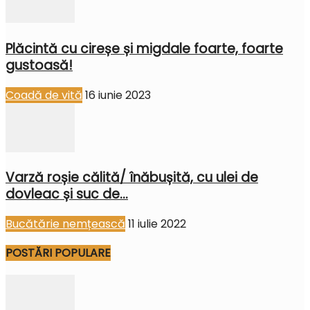
Plăcintă cu cireșe și migdale foarte, foarte
gustoasă!
Coadă de vită
16 iunie 2023
Varză roșie călită/ înăbușită, cu ulei de
dovleac și suc de...
Bucătărie nemțească
11 iulie 2022
POSTĂRI POPULARE