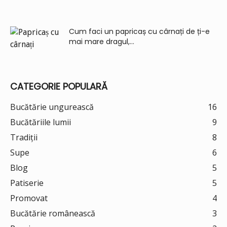
Cum faci un papricaș cu cârnați de ți-e
mai mare dragul,...
CATEGORIE POPULARĂ
Bucătărie ungurească
16
Bucătăriile lumii
9
Tradiții
8
Supe
6
Blog
5
Patiserie
5
Promovat
4
Bucătărie românească
3