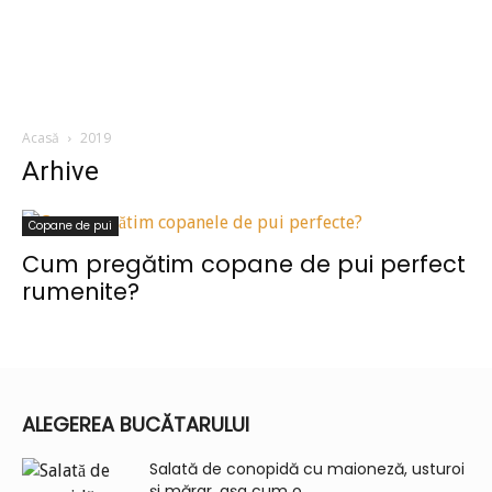
Acasă
2019
Arhive
Copane de pui
Cum pregătim copane de pui perfect
rumenite?
ALEGEREA BUCĂTARULUI
Salată de conopidă cu maioneză, usturoi
și mărar, așa cum o...