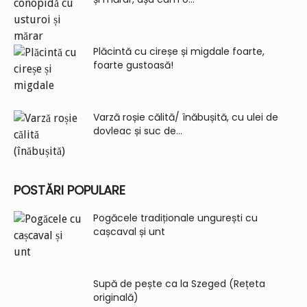
Plăcintă cu cireșe și migdale foarte,
foarte gustoasă!
Varză roșie călită/ înăbușită, cu ulei de
dovleac și suc de...
POSTĂRI POPULARE
Pogăcele tradiționale ungurești cu
cașcaval și unt
Supă de pește ca la Szeged (Rețeta
originală)