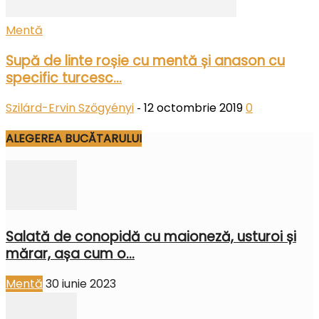
Mentă
Supă de linte roșie cu mentă și anason cu
specific turcesc...
Szilárd-Ervin Szőgyényi
12 octombrie 2019
0
-
ALEGEREA BUCĂTARULUI
Salată de conopidă cu maioneză, usturoi și
mărar, așa cum o...
Mentă
30 iunie 2023