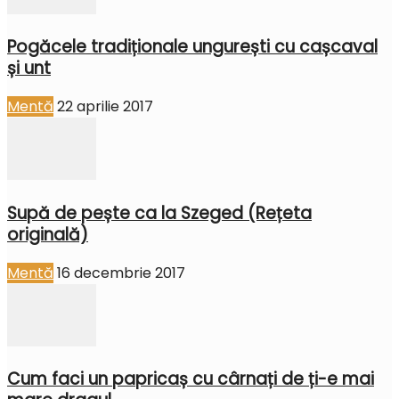
Pogăcele tradiționale ungurești cu cașcaval
și unt
Mentă
22 aprilie 2017
Supă de pește ca la Szeged (Rețeta
originală)
Mentă
16 decembrie 2017
Cum faci un papricaș cu cârnați de ți-e mai