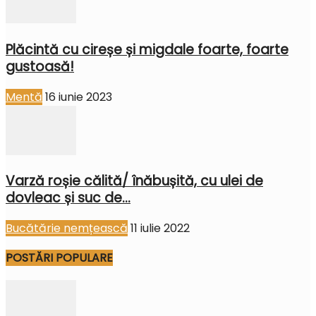
Plăcintă cu cireșe și migdale foarte, foarte
gustoasă!
Mentă
16 iunie 2023
Varză roșie călită/ înăbușită, cu ulei de
dovleac și suc de...
Bucătărie nemțească
11 iulie 2022
POSTĂRI POPULARE