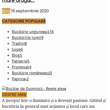
mare dragul,...
Blog
19 septembrie 2020
CATEGORIE POPULARĂ
Bucătărie ungurească
16
Bucătăriile lumii
9
Tradiții
8
Supe
6
Blog
5
Patiserie
5
Promovat
4
Bucătărie românească
3
Papricaș
2
DESPRE MINE
A început într-o duminică și a devenit pasiune. Gătitul și
bucătăria în general sunt acțiunea și locul care mă