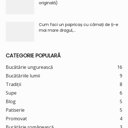
originală)
Cum faci un papricaș cu cârnați de ți-e
mai mare dragul,...
CATEGORIE POPULARĂ
Bucătărie ungurească
16
Bucătăriile lumii
9
Tradiții
8
Supe
6
Blog
5
Patiserie
5
Promovat
4
Bucătărie românească
3