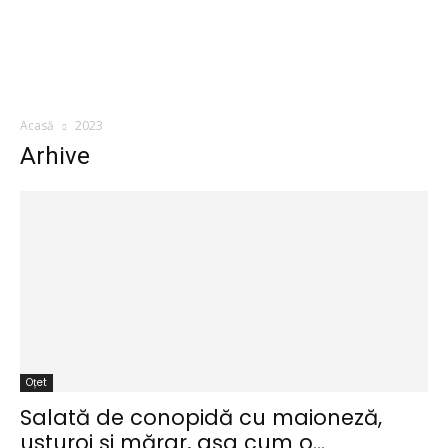
Acasă
2023
Arhive
Oțet
Salată de conopidă cu maioneză,
usturoi și mărar, așa cum o...