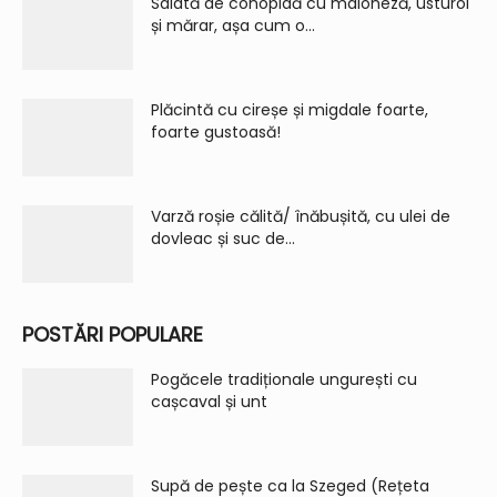
Salată de conopidă cu maioneză, usturoi
și mărar, așa cum o...
Plăcintă cu cireșe și migdale foarte,
foarte gustoasă!
Varză roșie călită/ înăbușită, cu ulei de
dovleac și suc de...
POSTĂRI POPULARE
Pogăcele tradiționale ungurești cu
cașcaval și unt
Supă de pește ca la Szeged (Rețeta