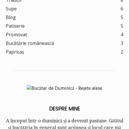
Tradiții
8
Supe
6
Blog
5
Patiserie
5
Promovat
4
Bucătărie românească
3
Papricaș
2
DESPRE MINE
A început într-o duminică și a devenit pasiune. Gătitul
și bucătăria în general sunt acțiunea și locul care mă