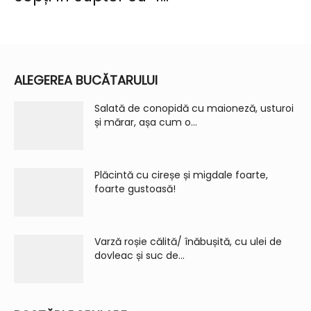
ALEGEREA BUCĂTARULUI
Salată de conopidă cu maioneză, usturoi
și mărar, așa cum o...
Plăcintă cu cireșe și migdale foarte,
foarte gustoasă!
Varză roșie călită/ înăbușită, cu ulei de
dovleac și suc de...