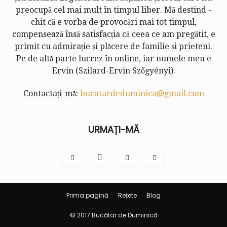
preocupă cel mai mult în timpul liber. Mă destind -
chit că e vorba de provocări mai tot timpul,
compensează însă satisfacția că ceea ce am pregătit, e
primit cu admirație și plăcere de familie și prieteni.
Pe de altă parte lucrez în online, iar numele meu e
Ervin (
Szilard-Ervin Szőgyényi
).
Contactați-mă:
bucatardeduminica@gmail.com
URMAȚI-MĂ
Prima pagină
Rețete
Blog
© 2017 Bucătar de Duminică