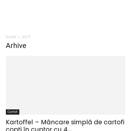
Acasă
2019
Arhive
Cartofi
Kartoffel – Mâncare simplă de cartofi
copți în cuptor cu 4...