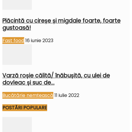
Plăcintă cu cireșe și migdale foarte, foarte
gustoasă!
Fast food
16 iunie 2023
Varză roșie călită/ înăbușită, cu ulei de
dovleac și suc de...
Bucătărie nemțească
11 iulie 2022
POSTĂRI POPULARE