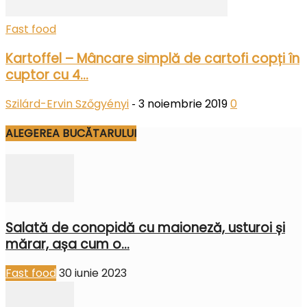
Fast food
Kartoffel – Mâncare simplă de cartofi copți în
cuptor cu 4...
Szilárd-Ervin Szőgyényi
3 noiembrie 2019
0
-
ALEGEREA BUCĂTARULUI
Salată de conopidă cu maioneză, usturoi și
mărar, așa cum o...
Fast food
30 iunie 2023