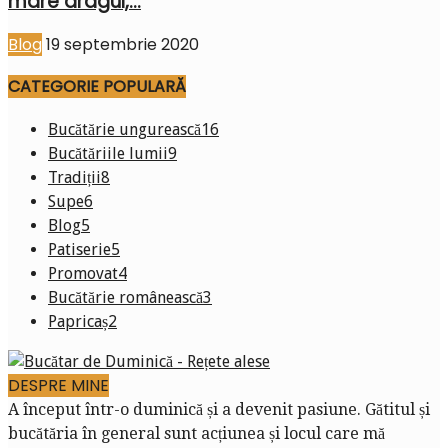
mare dragul,...
Blog
19 septembrie 2020
CATEGORIE POPULARĂ
Bucătărie ungurească
16
Bucătăriile lumii
9
Tradiții
8
Supe
6
Blog
5
Patiserie
5
Promovat
4
Bucătărie românească
3
Papricaș
2
DESPRE MINE
A început într-o duminică și a devenit pasiune. Gătitul și
bucătăria în general sunt acțiunea și locul care mă