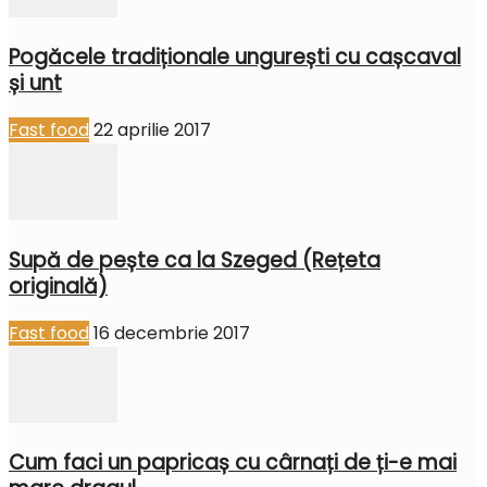
Pogăcele tradiționale ungurești cu cașcaval
și unt
Fast food
22 aprilie 2017
Supă de pește ca la Szeged (Rețeta
originală)
Fast food
16 decembrie 2017
Cum faci un papricaș cu cârnați de ți-e mai