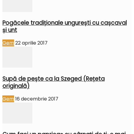
Pogăcele tradiționale ungurești cu cașcaval
și unt
Gem
22 aprilie 2017
Supă de pește ca la Szeged (Rețeta
originală)
Gem
16 decembrie 2017