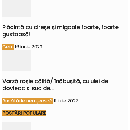
Plăcintă cu cireșe și migdale foarte, foarte
gustoasă!
Gem
16 iunie 2023
Varză roșie călită/ înăbușită, cu ulei de
dovleac și suc de...
Bucătărie nemțească
11 iulie 2022
POSTĂRI POPULARE