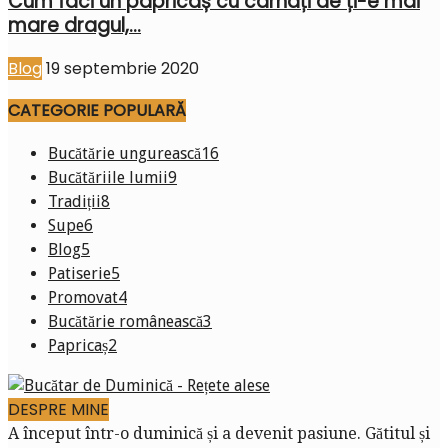
Cum faci un papricaș cu cârnați de ți-e mai
mare dragul,...
Blog
19 septembrie 2020
CATEGORIE POPULARĂ
Bucătărie ungurească
16
Bucătăriile lumii
9
Tradiții
8
Supe
6
Blog
5
Patiserie
5
Promovat
4
Bucătărie românească
3
Papricaș
2
DESPRE MINE
A început într-o duminică și a devenit pasiune. Gătitul și