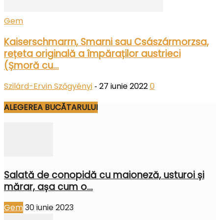
Gem
Kaiserschmarrn, Smarni sau Császármorzsa,
rețeta originală a împăraților austrieci
(Șmoră cu...
Szilárd-Ervin Szőgyényi
27 iunie 2022
0
-
ALEGEREA BUCĂTARULUI
Salată de conopidă cu maioneză, usturoi și
mărar, așa cum o...
Gem
30 iunie 2023