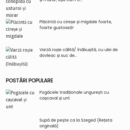
Plăcintă cu cireșe și migdale foarte,
foarte gustoasă!
Varză roșie călită/ înăbușită, cu ulei de
dovleac și suc de...
POSTĂRI POPULARE
Pogăcele tradiționale ungurești cu
cașcaval și unt
Supă de pește ca la Szeged (Rețeta
originală)