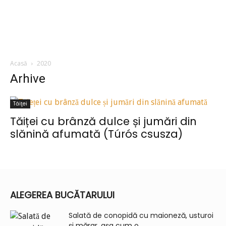
Acasă
2020
Arhive
Tăiţei
Tăiței cu brânză dulce și jumări din
slănină afumată (Túrós csusza)
ALEGEREA BUCĂTARULUI
Salată de conopidă cu maioneză, usturoi
și mărar, așa cum o...