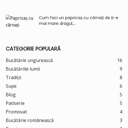
Cum faci un papricaș cu cârnați de ți-e
mai mare dragul,...
CATEGORIE POPULARĂ
Bucătărie ungurească
16
Bucătăriile lumii
9
Tradiții
8
Supe
6
Blog
5
Patiserie
5
Promovat
4
Bucătărie românească
3