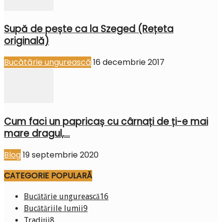
Supă de pește ca la Szeged (Rețeta
originală)
Bucătărie ungurească
16 decembrie 2017
Cum faci un papricaș cu cârnați de ți-e mai
mare dragul,...
Blog
19 septembrie 2020
CATEGORIE POPULARĂ
Bucătărie ungurească
16
Bucătăriile lumii
9
Tradiții
8