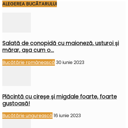
ALEGEREA BUCĂTARULUI
Salată de conopidă cu maioneză, usturoi și
mărar, așa cum o...
Bucătărie românească
30 iunie 2023
Plăcintă cu cireșe și migdale foarte, foarte
gustoasă!
Bucătărie ungurească
16 iunie 2023