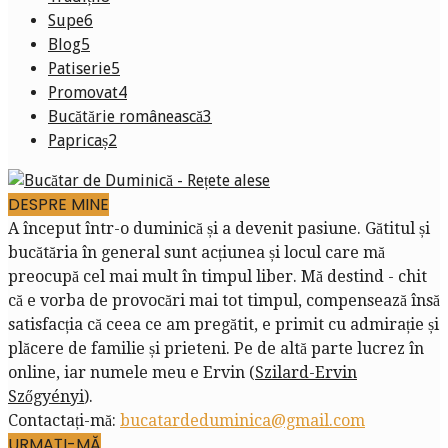
Supe
6
Blog
5
Patiserie
5
Promovat
4
Bucătărie românească
3
Papricaș
2
DESPRE MINE
A început într-o duminică și a devenit pasiune. Gătitul și
bucătăria în general sunt acțiunea și locul care mă
preocupă cel mai mult în timpul liber. Mă destind - chit
că e vorba de provocări mai tot timpul, compensează însă
satisfacția că ceea ce am pregătit, e primit cu admirație și
plăcere de familie și prieteni. Pe de altă parte lucrez în
online, iar numele meu e Ervin (
Szilard-Ervin
Szőgyényi
).
Contactați-mă:
bucatardeduminica@gmail.com
URMAȚI-MĂ