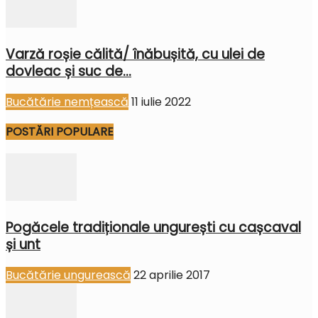
Varză roșie călită/ înăbușită, cu ulei de
dovleac și suc de...
Bucătărie nemțească
11 iulie 2022
POSTĂRI POPULARE
Pogăcele tradiționale ungurești cu cașcaval
și unt
Bucătărie ungurească
22 aprilie 2017