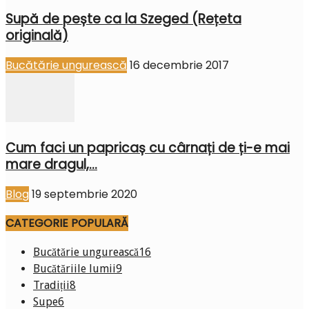
Supă de pește ca la Szeged (Rețeta
originală)
Bucătărie ungurească
16 decembrie 2017
Cum faci un papricaș cu cârnați de ți-e mai
mare dragul,...
Blog
19 septembrie 2020
CATEGORIE POPULARĂ
Bucătărie ungurească
16
Bucătăriile lumii
9
Tradiții
8
Supe
6