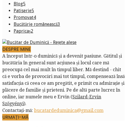
Blog
5
Patiserie
5
Promovat
4
Bucătărie românească
3
Papricaș
2
DESPRE MINE
A început într-o duminică și a devenit pasiune. Gătitul și
bucătăria în general sunt acțiunea și locul care mă
preocupă cel mai mult în timpul liber. Mă destind - chit
că e vorba de provocări mai tot timpul, compensează însă
satisfacția că ceea ce am pregătit, e primit cu admirație și
plăcere de familie și prieteni. Pe de altă parte lucrez în
online, iar numele meu e Ervin (
Szilard-Ervin
Szőgyényi
).
Contactați-mă:
bucatardeduminica@gmail.com
URMAȚI-MĂ