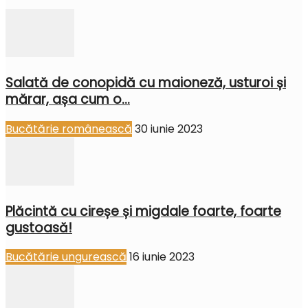
Salată de conopidă cu maioneză, usturoi și
mărar, așa cum o...
Bucătărie românească
30 iunie 2023
Plăcintă cu cireșe și migdale foarte, foarte
gustoasă!
Bucătărie ungurească
16 iunie 2023