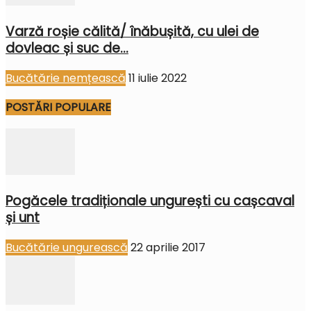
Varză roșie călită/ înăbușită, cu ulei de
dovleac și suc de...
Bucătărie nemțească
11 iulie 2022
POSTĂRI POPULARE
Pogăcele tradiționale ungurești cu cașcaval
și unt
Bucătărie ungurească
22 aprilie 2017