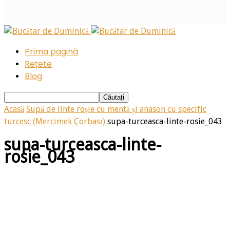
Prima pagină
Rețete
Blog
Acasă
Supă de linte roșie cu mentă și anason cu specific
turcesc (Mercimek Çorbası)
supa-turceasca-linte-rosie_043
supa-turceasca-linte-
rosie_043