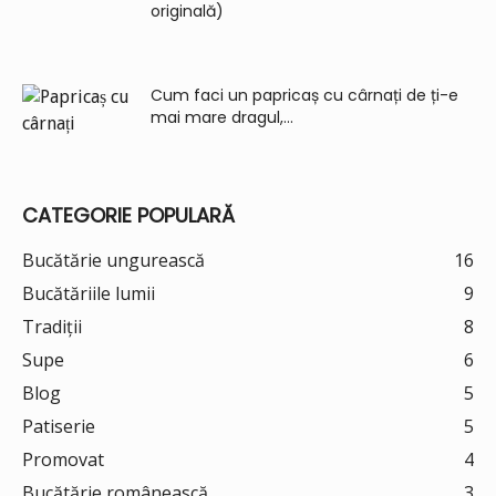
originală)
Cum faci un papricaș cu cârnați de ți-e
mai mare dragul,...
CATEGORIE POPULARĂ
Bucătărie ungurească
16
Bucătăriile lumii
9
Tradiții
8
Supe
6
Blog
5
Patiserie
5
Promovat
4
Bucătărie românească
3