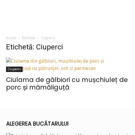
Acasă
Etichete
Ciuperci
Etichetă: Ciuperci
Ciuperci
Ciulama de gălbiori cu mușchiuleț de
porc și mămăliguță
ALEGEREA BUCĂTARULUI