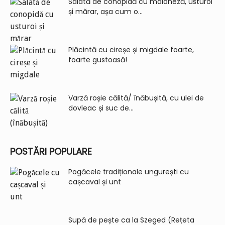
Salată de conopidă cu maioneză, usturoi
și mărar, așa cum o...
Plăcintă cu cireșe și migdale foarte,
foarte gustoasă!
Varză roșie călită/ înăbușită, cu ulei de
dovleac și suc de...
POSTĂRI POPULARE
Pogăcele tradiționale ungurești cu
cașcaval și unt
Supă de pește ca la Szeged (Rețeta