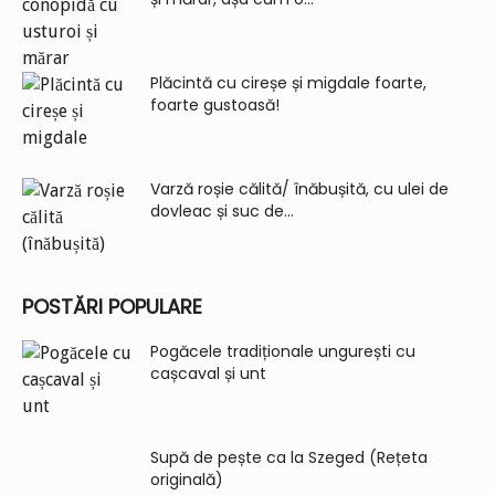
Plăcintă cu cireșe și migdale foarte,
foarte gustoasă!
Varză roșie călită/ înăbușită, cu ulei de
dovleac și suc de...
POSTĂRI POPULARE
Pogăcele tradiționale ungurești cu
cașcaval și unt
Supă de pește ca la Szeged (Rețeta
originală)