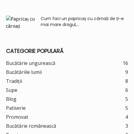
Cum faci un papricaș cu cârnați de ți-e
mai mare dragul,...
CATEGORIE POPULARĂ
Bucătărie ungurească
16
Bucătăriile lumii
9
Tradiții
8
Supe
6
Blog
5
Patiserie
5
Promovat
4
Bucătărie românească
3