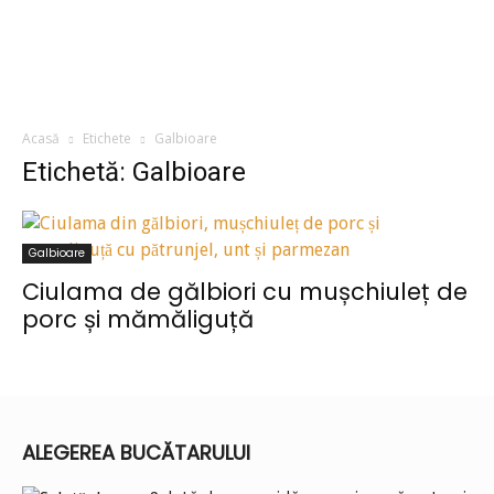
Acasă
Etichete
Galbioare
Etichetă: Galbioare
Galbioare
Ciulama de gălbiori cu mușchiuleț de
porc și mămăliguță
ALEGEREA BUCĂTARULUI