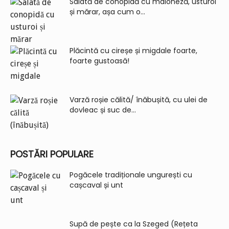
Salată de conopidă cu maioneză, usturoi
și mărar, așa cum o...
Plăcintă cu cireșe și migdale foarte,
foarte gustoasă!
Varză roșie călită/ înăbușită, cu ulei de
dovleac și suc de...
POSTĂRI POPULARE
Pogăcele tradiționale ungurești cu
cașcaval și unt
Supă de pește ca la Szeged (Rețeta