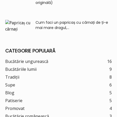
originală)
Cum faci un papricaș cu cârnați de ți-e
mai mare dragul,...
CATEGORIE POPULARĂ
Bucătărie ungurească
16
Bucătăriile lumii
9
Tradiții
8
Supe
6
Blog
5
Patiserie
5
Promovat
4
Bucătărie românească
3